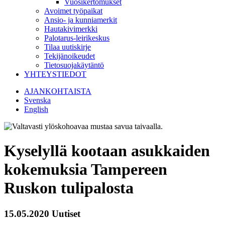
Vuosikertomukset
Avoimet työpaikat
Ansio- ja kunniamerkit
Hautakivimerkki
Palotarus-leirikeskus
Tilaa uutiskirje
Tekijänoikeudet
Tietosuojakäytäntö
YHTEYSTIEDOT
AJANKOHTAISTA
Svenska
English
Kyselyllä kootaan asukkaiden
kokemuksia Tampereen
Ruskon tulipalosta
15.05.2020
Uutiset