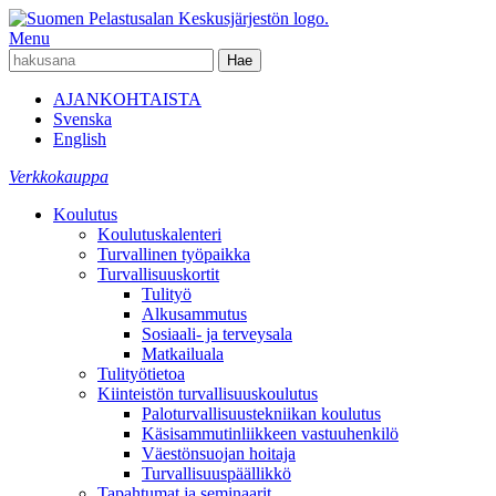
Menu
AJANKOHTAISTA
Svenska
English
Verkkokauppa
Koulutus
Koulutuskalenteri
Turvallinen työpaikka
Turvallisuuskortit
Tulityö
Alkusammutus
Sosiaali- ja terveysala
Matkailuala
Tulityötietoa
Kiinteistön turvallisuuskoulutus
Paloturvallisuustekniikan koulutus
Käsisammutinliikkeen vastuuhenkilö
Väestönsuojan hoitaja
Turvallisuuspäällikkö
Tapahtumat ja seminaarit