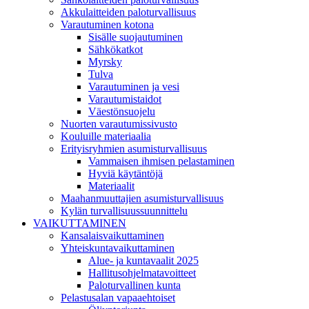
Akkulaitteiden paloturvallisuus
Varautuminen kotona
Sisälle suojautuminen
Sähkökatkot
Myrsky
Tulva
Varautuminen ja vesi
Varautumistaidot
Väestönsuojelu
Nuorten varautumissivusto
Kouluille materiaalia
Erityisryhmien asumisturvallisuus
Vammaisen ihmisen pelastaminen
Hyviä käytäntöjä
Materiaalit
Maahanmuuttajien asumisturvallisuus
Kylän turvallisuussuunnittelu
VAIKUTTAMINEN
Kansalaisvaikuttaminen
Yhteiskuntavaikuttaminen
Alue- ja kuntavaalit 2025
Hallitusohjelmatavoitteet
Paloturvallinen kunta
Pelastusalan vapaaehtoiset