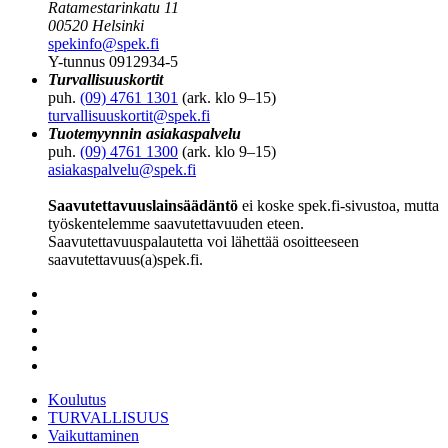
Ratamestarinkatu 11
00520 Helsinki
spekinfo@spek.fi
Y-tunnus 0912934-5
Turvallisuuskortit
puh.
(09) 4761 1301
(ark. klo 9–15)
turvallisuuskortit@spek.fi
Tuotemyynnin asiakaspalvelu
puh.
(09) 4761 1300
(ark. klo 9–15)
asiakaspalvelu@spek.fi
Saavutettavuuslainsäädäntö
ei koske spek.fi-sivustoa, mutta
työskentelemme saavutettavuuden eteen.
Saavutettavuuspalautetta voi lähettää osoitteeseen
saavutettavuus(a)spek.fi.
Koulutus
TURVALLISUUS
Vaikuttaminen