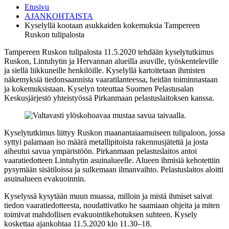
Etusivu
AJANKOHTAISTA
Kyselyllä kootaan asukkaiden kokemuksia Tampereen
Ruskon tulipalosta
Tampereen Ruskon tulipalosta 11.5.2020 tehdään kyselytutkimus
Ruskon, Lintuhytin ja Hervannan alueilla asuville, työskenteleville
ja siellä liikkuneille henkilöille. Kyselyllä kartoitetaan ihmisten
näkemyksiä tiedonsaannista vaaratilanteessa, heidän toiminnastaan
ja kokemuksistaan. Kyselyn toteuttaa Suomen Pelastusalan
Keskusjärjestö yhteistyössä Pirkanmaan pelastuslaitoksen kanssa.
Kyselytutkimus liittyy Ruskon maanantaiaamuiseen tulipaloon, jossa
syttyi palamaan iso määrä metallipitoista rakennusjätettä ja josta
aiheutui savua ympäristöön. Pirkanmaan pelastuslaitos antoi
vaaratiedotteen Lintuhytin asuinalueelle. Alueen ihmisiä kehotettiin
pysymään sisätiloissa ja sulkemaan ilmanvaihto. Pelastuslaitos aloitti
asuinalueen evakuoinnin.
Kyselyssä kysytään muun muassa, milloin ja mistä ihmiset saivat
tiedon vaaratiedotteesta, noudattivatko he saamiaan ohjeita ja miten
toimivat mahdollisen evakuointikehotuksen suhteen. Kysely
koskettaa ajankohtaa 11.5.2020 klo 11.30–18.