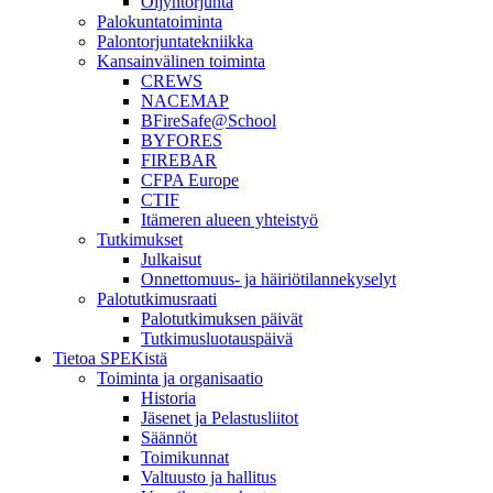
Öljyntorjunta
Palokuntatoiminta
Palontorjuntatekniikka
Kansainvälinen toiminta
CREWS
NACEMAP
BFireSafe@School
BYFORES
FIREBAR
CFPA Europe
CTIF
Itämeren alueen yhteistyö
Tutkimukset
Julkaisut
Onnettomuus- ja häiriötilannekyselyt
Palotutkimusraati
Palotutkimuksen päivät
Tutkimusluotauspäivä
Tietoa SPEKistä
Toiminta ja organisaatio
Historia
Jäsenet ja Pelastusliitot
Säännöt
Toimikunnat
Valtuusto ja hallitus