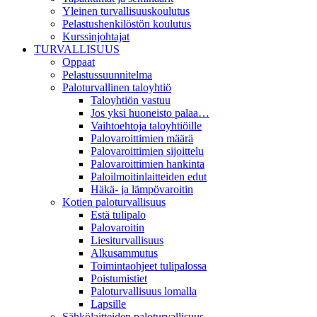
Yleinen turvallisuuskoulutus
Pelastushenkilöstön koulutus
Kurssinjohtajat
TURVALLISUUS
Oppaat
Pelastussuunnitelma
Paloturvallinen taloyhtiö
Taloyhtiön vastuu
Jos yksi huoneisto palaa…
Vaihtoehtoja taloyhtiöille
Palovaroittimien määrä
Palovaroittimien sijoittelu
Palovaroittimien hankinta
Paloilmoitinlaitteiden edut
Häkä- ja lämpövaroitin
Kotien paloturvallisuus
Estä tulipalo
Palovaroitin
Liesiturvallisuus
Alkusammutus
Toimintaohjeet tulipalossa
Poistumistiet
Paloturvallisuus lomalla
Lapsille
Sähkölaitteiden paloturvallisuus