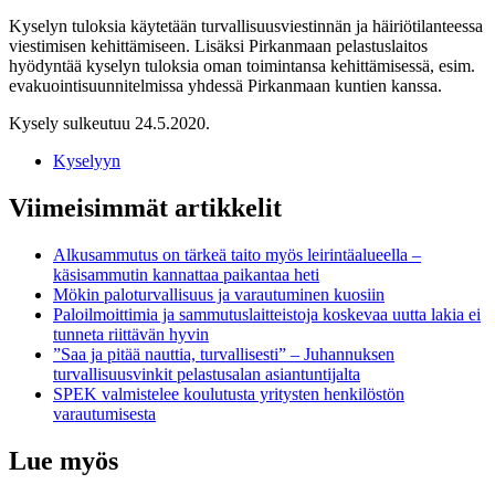
Kyselyn tuloksia käytetään turvallisuusviestinnän ja häiriötilanteessa
viestimisen kehittämiseen. Lisäksi Pirkanmaan pelastuslaitos
hyödyntää kyselyn tuloksia oman toimintansa kehittämisessä, esim.
evakuointisuunnitelmissa yhdessä Pirkanmaan kuntien kanssa.
Kysely sulkeutuu 24.5.2020.
Kyselyyn
Viimeisimmät artikkelit
Alkusammutus on tärkeä taito myös leirintäalueella –
käsisammutin kannattaa paikantaa heti
Mökin paloturvallisuus ja varautuminen kuosiin
Paloilmoittimia ja sammutuslaitteistoja koskevaa uutta lakia ei
tunneta riittävän hyvin
”Saa ja pitää nauttia, turvallisesti” – Juhannuksen
turvallisuusvinkit pelastusalan asiantuntijalta
SPEK valmistelee koulutusta yritysten henkilöstön
varautumisesta
Lue myös