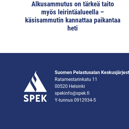
Alkusammutus on tärkeä taito
myös leirintäalueella –
käsisammutin kannattaa paikantaa
heti
Suomen Pelastusalan Keskusjärjes
Ratamestarinkatu 11
00520 Helsinki
spekinfo@spek.fi
Y-tunnus 0912934-5