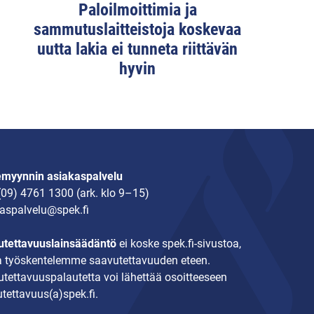
Paloilmoittimia ja
sammutuslaitteistoja koskevaa
uutta lakia ei tunneta riittävän
hyvin
emyynnin asiakaspalvelu
(09) 4761 1300
(ark. klo 9–15)
aspalvelu@spek.fi
tettavuuslainsäädäntö
ei koske spek.fi-sivustoa,
 työskentelemme saavutettavuuden eteen.
tettavuuspalautetta voi lähettää osoitteeseen
tettavuus(a)spek.fi.