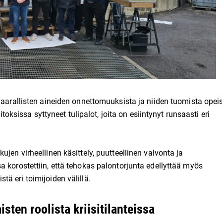
vaarallisten aineiden onnettomuuksista ja niiden tuomista opeis
itoksissa syttyneet tulipalot, joita on esiintynyt runsaasti eri
jen virheellinen käsittely, puutteellinen valvonta ja
 korostettiin, että tehokas palontorjunta edellyttää myös
ä eri toimijoiden välillä.
sten roolista kriisitilanteissa