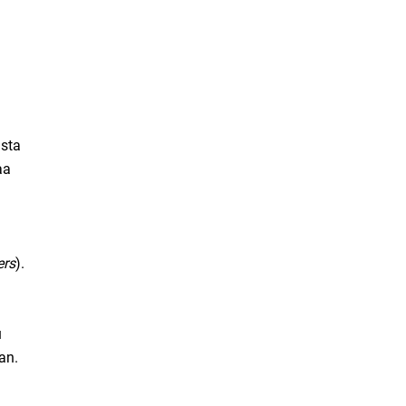
usta
aa
ers
).
u
an.