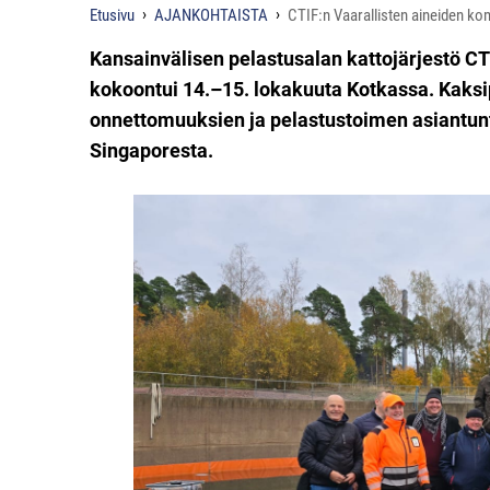
Etusivu
AJANKOHTAISTA
CTIF:n Vaarallisten aineiden ko
Kansainvälisen pelastusalan kattojärjestö CT
kokoontui 14.–15. lokakuuta Kotkassa. Kaksi
onnettomuuksien ja pelastustoimen asiantunti
Singaporesta.