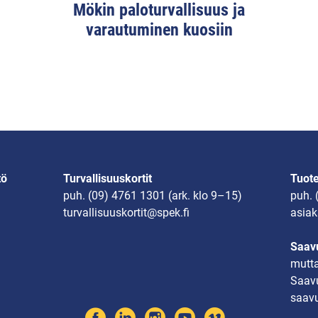
Mökin paloturvallisuus ja
varautuminen kuosiin
tö
Turvallisuuskortit
Tuot
puh.
(09) 4761 1301
(ark. klo 9–15)
puh.
turvallisuuskortit@spek.fi
asiak
Saavu
mutta
Saavu
saavu