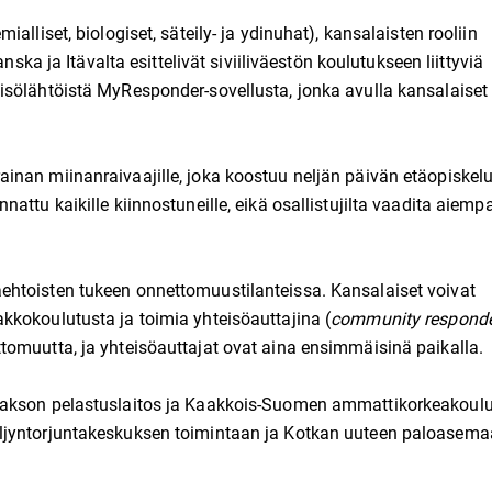
lliset, biologiset, säteily- ja ydinuhat), kansalaisten rooliin
nska ja Itävalta esittelivät siviiliväestön koulutukseen liittyviä
isölähtöistä MyResponder-sovellusta, jonka avulla kansalaiset
inan miinanraivaajille, joka koostuu neljän päivän etäopiskel
attu kaikille kiinnostuneille, eikä osallistujilta vaadita aiemp
htoisten tukeen onnettomuustilanteissa. Kansalaiset voivat
kkokoulutusta ja toimia yhteisöauttajina (
community respond
tomuutta, ja yhteisöauttajat ovat aina ensimmäisinä paikalla.
aakson pelastuslaitos ja Kaakkois-Suomen ammattikorkeakoul
ljyntorjuntakeskuksen toimintaan ja Kotkan uuteen paloasema