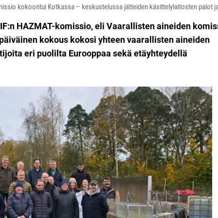
missio kokoontui Kotkassa – keskustelussa jätteiden käsittelylaitosten palot 
IF:n HAZMAT-komissio, eli Vaarallisten aineiden komis
päiväinen kokous kokosi yhteen vaarallisten aineiden
joita eri puolilta Eurooppaa sekä etäyhteydellä