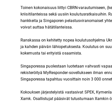
Toinen kokonaisuus liittyi CBRN-varautumiseen, (kemia
kriisitilanteissa sekä uusiin koulutusratkaisuihin. Ra
hankkeita ja Singaporen pelastusviranomaiset yhte
voivat auttaa hätätilanteissa.
Ranskassa on kehitetty nopea koulutusohjelma Ukra
ja kahden päivän lähiopetuksesta. Koulutus on suunn
kokemusta tai erityistä osaamista.
Singaporessa puolestaan luotetaan vahvasti vapaae
rekisteröityä MyResponder-sovellukseen ilman enna
Singaporessa tapahtuu vuosittain noin 3 000 onnet
Kokouksen järjestelyistä vastasivat SPEK, Kymenl
Xamk. Osallistujat pääsivät tutustumaan Xamkin ö