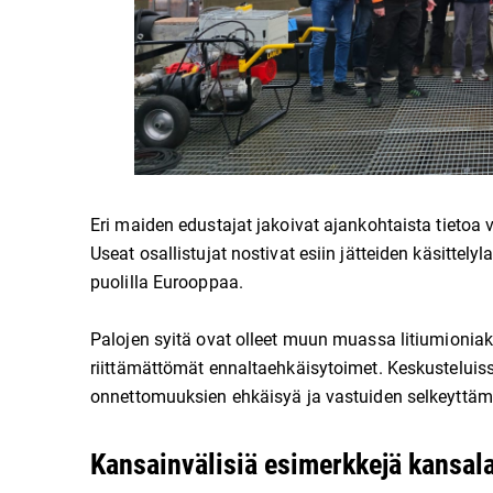
Eri maiden edustajat jakoivat ajankohtaista tietoa 
Useat osallistujat nostivat esiin jätteiden käsittelyla
puolilla Eurooppaa.
Palojen syitä ovat olleet muun muassa litiumioniakku
riittämättömät ennaltaehkäisytoimet. Keskusteluissa
onnettomuuksien ehkäisyä ja vastuiden selkeyttämist
Kansainvälisiä esimerkkejä kansalai