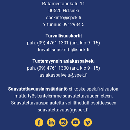
Ratamestarinkatu 11
00520 Helsinki
spekinfo@spek.fi
Y-tunnus 0912934-5
Turvallisuuskortit
puh.
(09) 4761 1301
(ark. klo 9–15)
turvallisuuskortit@spek.fi
Tuotemyynnin asiakaspalvelu
puh.
(09) 4761 1300
(ark. klo 9–15)
asiakaspalvelu@spek.fi
Saavutettavuuslainsäädäntö
ei koske spek.fi-sivustoa,
mutta työskentelemme saavutettavuuden eteen.
Saavutettavuuspalautetta voi lähettää osoitteeseen
saavutettavuus(a)spek.fi.