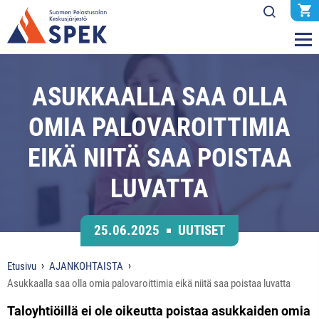
ASUKKAALLA SAA OLLA
OMIA PALOVAROITTIMIA
EIKÄ NIITÄ SAA POISTAA
LUVATTA
25.06.2025
UUTISET
Etusivu
AJANKOHTAISTA
Asukkaalla saa olla omia palovaroittimia eikä niitä saa poistaa luvatta
Taloyhtiöillä ei ole oikeutta poistaa asukkaiden omia