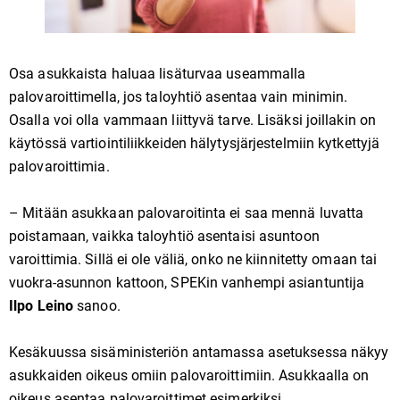
Osa asukkaista haluaa lisäturvaa useammalla
palovaroittimella, jos taloyhtiö asentaa vain minimin.
Osalla voi olla vammaan liittyvä tarve. Lisäksi joillakin on
käytössä vartiointiliikkeiden hälytysjärjestelmiin kytkettyjä
palovaroittimia.
– Mitään asukkaan palovaroitinta ei saa mennä luvatta
poistamaan, vaikka taloyhtiö asentaisi asuntoon
varoittimia. Sillä ei ole väliä, onko ne kiinnitetty omaan tai
vuokra-asunnon kattoon, SPEKin vanhempi asiantuntija
Ilpo Leino
sanoo.
Kesäkuussa sisäministeriön antamassa asetuksessa näkyy
asukkaiden oikeus omiin palovaroittimiin. Asukkaalla on
oikeus asentaa palovaroittimet esimerkiksi