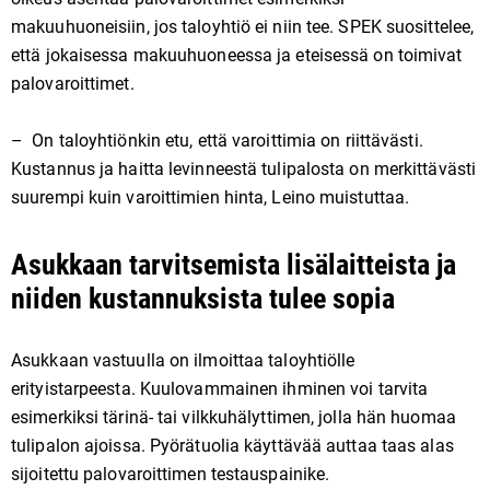
makuuhuoneisiin, jos taloyhtiö ei niin tee. SPEK suosittelee,
että jokaisessa makuuhuoneessa ja eteisessä on toimivat
palovaroittimet.
– On taloyhtiönkin etu, että varoittimia on riittävästi.
Kustannus ja haitta levinneestä tulipalosta on merkittävästi
suurempi kuin varoittimien hinta, Leino muistuttaa.
Asukkaan tarvitsemista lisälaitteista ja
niiden kustannuksista tulee sopia
Asukkaan vastuulla on ilmoittaa taloyhtiölle
erityistarpeesta. Kuulovammainen ihminen voi tarvita
esimerkiksi tärinä- tai vilkkuhälyttimen, jolla hän huomaa
tulipalon ajoissa. Pyörätuolia käyttävää auttaa taas alas
sijoitettu palovaroittimen testauspainike.