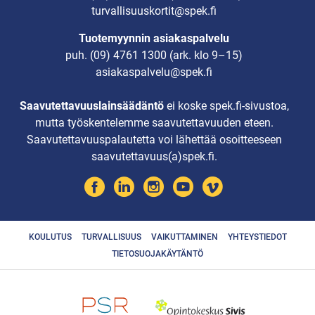
turvallisuuskortit@spek.fi
Tuotemyynnin asiakaspalvelu
puh.
(09) 4761 1300
(ark. klo 9–15)
asiakaspalvelu@spek.fi
Saavutettavuuslainsäädäntö
ei koske spek.fi-sivustoa,
mutta työskentelemme saavutettavuuden eteen.
Saavutettavuuspalautetta voi lähettää osoitteeseen
saavutettavuus(a)spek.fi.
KOULUTUS
TURVALLISUUS
VAIKUTTAMINEN
YHTEYSTIEDOT
TIETOSUOJAKÄYTÄNTÖ