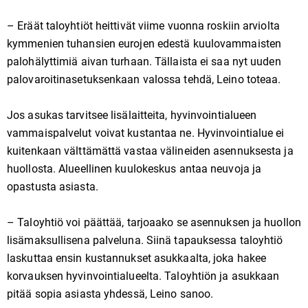
– Eräät taloyhtiöt heittivät viime vuonna roskiin arviolta
kymmenien tuhansien eurojen edestä kuulovammaisten
palohälyttimiä aivan turhaan. Tällaista ei saa nyt uuden
palovaroitinasetuksenkaan valossa tehdä, Leino toteaa.
Jos asukas tarvitsee lisälaitteita, hyvinvointialueen
vammaispalvelut voivat kustantaa ne. Hyvinvointialue ei
kuitenkaan välttämättä vastaa välineiden asennuksesta ja
huollosta. Alueellinen kuulokeskus antaa neuvoja ja
opastusta asiasta.
– Taloyhtiö voi päättää, tarjoaako se asennuksen ja huollon
lisämaksullisena palveluna. Siinä tapauksessa taloyhtiö
laskuttaa ensin kustannukset asukkaalta, joka hakee
korvauksen hyvinvointialueelta. Taloyhtiön ja asukkaan
pitää sopia asiasta yhdessä, Leino sanoo.