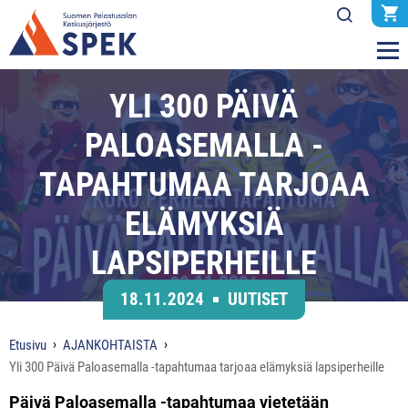
YLI 300 PÄIVÄ
PALOASEMALLA -
TAPAHTUMAA TARJOAA
ELÄMYKSIÄ
LAPSIPERHEILLE
18.11.2024
UUTISET
Etusivu
AJANKOHTAISTA
Yli 300 Päivä Paloasemalla -tapahtumaa tarjoaa elämyksiä lapsiperheille
Päivä Paloasemalla -tapahtumaa vietetään