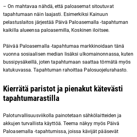
– On mahtavaa nähdä, että paloasemat sitoutuvat
tapahtumaan näin laajasti. Esimerkiksi Kainuun
pelastuslaitos järjestää Päivä Paloasemalla -tapahtuman
kaikilla alueensa paloasemilla, Koskinen iloitsee.
Päivää Paloasemalla -tapahtumaa markkinoidaan tänä
vuonna sosiaalisen median lisäksi ulkomainonnassa, kuten
bussipysäkeillä, joten tapahtumaan saattaa törmätä myös
katukuvassa. Tapahtuman rahoittaa Palosuojelurahasto.
Kierrätä paristot ja pienakut kätevästi
tapahtumarastilla
Paloturvallisuusviikolla painotetaan sähkölaitteiden ja
akkujen turvallista käyttöä. Teema näkyy myös Päivä
Paloasemalla -tapahtumissa, joissa kävijät pääsevät