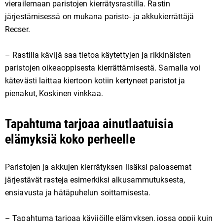
vierailemaan paristojen kierrätysrastilla. Rastin
järjestämisessä on mukana paristo- ja akkukierrättäjä
Recser.
– Rastilla kävijä saa tietoa käytettyjen ja rikkinäisten
paristojen oikeaoppisesta kierrättämisestä. Samalla voi
kätevästi laittaa kiertoon kotiin kertyneet paristot ja
pienakut, Koskinen vinkkaa.
Tapahtuma tarjoaa ainutlaatuisia
elämyksiä koko perheelle
Paristojen ja akkujen kierrätyksen lisäksi paloasemat
järjestävät rasteja esimerkiksi alkusammutuksesta,
ensiavusta ja hätäpuhelun soittamisesta.
– Tapahtuma tarjoaa kävijöille elämyksen, jossa oppii kuin