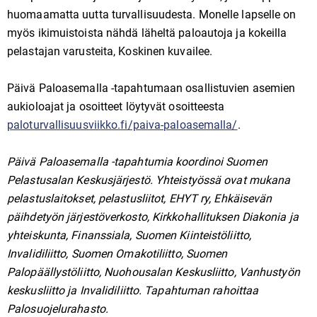
huomaamatta uutta turvallisuudesta. Monelle lapselle on
myös ikimuistoista nähdä läheltä paloautoja ja kokeilla
pelastajan varusteita, Koskinen kuvailee.
Päivä Paloasemalla -tapahtumaan osallistuvien asemien
aukioloajat ja osoitteet löytyvät osoitteesta
paloturvallisuusviikko.fi/paiva-paloasemalla/
.
Päivä Paloasemalla -tapahtumia koordinoi Suomen
Pelastusalan Keskusjärjestö. Yhteistyössä ovat mukana
pelastuslaitokset, pelastusliitot, EHYT ry, Ehkäisevän
päihdetyön järjestöverkosto, Kirkkohallituksen Diakonia ja
yhteiskunta, Finanssiala, Suomen Kiinteistöliitto,
Invalidiliitto, Suomen Omakotiliitto, Suomen
Palopäällystöliitto, Nuohousalan Keskusliitto, Vanhustyön
keskusliitto ja Invalidiliitto. Tapahtuman rahoittaa
Palosuojelurahasto.