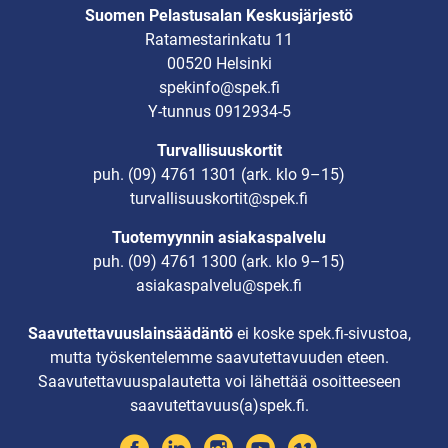
Suomen Pelastusalan Keskusjärjestö
Ratamestarinkatu 11
00520 Helsinki
spekinfo@spek.fi
Y-tunnus 0912934-5
Turvallisuuskortit
puh.
(09) 4761 1301
(ark. klo 9–15)
turvallisuuskortit@spek.fi
Tuotemyynnin asiakaspalvelu
puh.
(09) 4761 1300
(ark. klo 9–15)
asiakaspalvelu@spek.fi
Saavutettavuuslainsäädäntö
ei koske spek.fi-sivustoa,
mutta työskentelemme saavutettavuuden eteen.
Saavutettavuuspalautetta voi lähettää osoitteeseen
saavutettavuus(a)spek.fi.