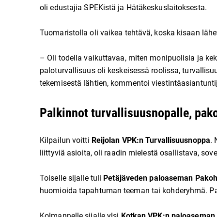
oli edustajia SPEKistä ja Hätäkeskuslaitoksesta.
Tuomaristolla oli vaikea tehtävä, koska kisaan lähete
– Oli todella vaikuttavaa, miten monipuolisia ja kek
paloturvallisuus oli keskeisessä roolissa, turvall
tekemisestä lähtien, kommentoi viestintäasiantunt
Palkinnot turvallisuusnopalle, pako
Kilpailun voitti
Reijolan VPK:n Turvallisuusnoppa
. 
liittyviä asioita, oli raadin mielestä osallistava, sov
Toiselle sijalle tuli
Petäjäveden paloaseman Pako
huomioida tapahtuman teeman tai kohderyhmä. Pak
Kolmannelle sijalle ylsi
Kotkan VPK:n paloaseman K