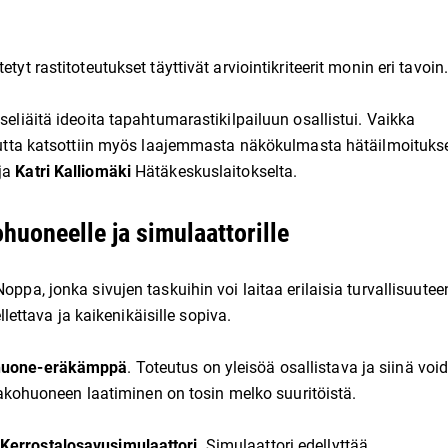
tyt rastitoteutukset täyttivät arviointikriteerit monin eri tavoin
seliäitä ideoita tapahtumarastikilpailuun osallistui. Vaikka
isuutta katsottiin myös laajemmasta näkökulmasta hätäilmoituks
ija
Katri Kalliomäki
Hätäkeskuslaitokselta.
huoneelle ja simulaattorille
Noppa, jonka sivujen taskuihin voi laitaa erilaisia turvallisuutee
ellettava ja kaikenikäisille sopiva.
huone-eräkämppä
. Toteutus on yleisöä osallistava ja siinä voi
ohuoneen laatiminen on tosin melko suuritöistä.
errostalosavusimulaattori
. Simulaattori edellyttää