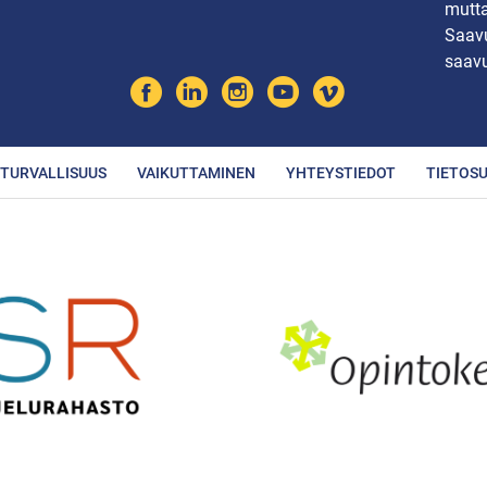
mutta
Saavu
saavu
TURVALLISUUS
VAIKUTTAMINEN
YHTEYSTIEDOT
TIETOS