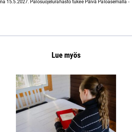
na 15.5.2027. Palosuojelurahasto tukee Päivä Paloasemalla -
Lue myös