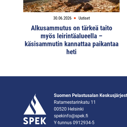
30.06.2026
Uutiset
Alkusammutus on tärkeä taito
myös leirintäalueella –
käsisammutin kannattaa paikantaa
heti
Suomen Pelastusalan Keskusjärjes
Ratamestarinkatu 11
00520 Helsinki
spekinfo@spek.fi
Y-tunnus 0912934-5