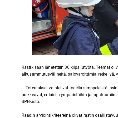
Rastikisaan lähetettiin 30 kilpailutyötä. Teemat oli
alkusammutusvälineitä, palovaroittimia, retkeilyä, v
– Toteutukset vaihtelivat todella simppeleistä insin
poikkeavat, erilaisiin ympäristöihin ja tapahtumiin
SPEKistä.
Raadin arviointikriteereinä olivat rastin osallistav