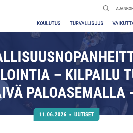
AJANKOH
KOULUTUS
TURVALLISUUS
VAIKUTT
ALLISUUSNOPANHEITT
OINTIA – KILPAILU 
ÄIVÄ PALOASEMALLA 
11.06.2026
UUTISET