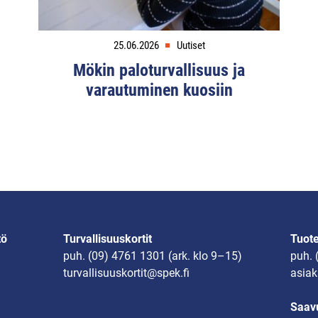
25.06.2026
Uutiset
Mökin paloturvallisuus ja
varautuminen kuosiin
tö
Turvallisuuskortit
Tuot
puh.
(09) 4761 1301
(ark. klo 9–15)
puh.
turvallisuuskortit@spek.fi
asiak
Saavu