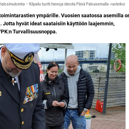
alosimulointia – Kilpailu tuotti hienoja ideoita Päivä Paloasemalla -rasteiksi
oimintarastien ympärille. Vuosien saatossa asemilla o
a. Jotta hyvät ideat saataisiin käyttöön laajemmin,
n VPK:n Turvallisuusnoppa.