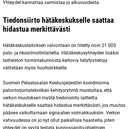
Yhteydet kannattaa varmistaa jo alkuvuodesta.
Tiedonsiirto hätäkeskukselle saattaa
hidastua merkittävästi
Hätäkeskuslaitoksen valvontaan on liitetty noin 21 ⁠⁠000
palo- ja rikosilmoitinlaitetta. Hätäkeskusyhteyden lisäksi
laitteiston toimintakunnosta kertovia hälytystietoja
välitetään myös huoltoliikkeille.
Suomen Pelastusalan Keskusjärjestön koordinoima
palontorjuntatekniikan kehitysryhmä muistuttaa, että
verkon muutoksen myötä tiedonsiirto laitteilta
hätäkeskukselle saattaa hidastua merkittävästi, jos muutos
pääsee vaikuttamaan signaalien voimakkuuksiin. Verkon
vahvuudessa on jo nyt ollut paikallisia haasteita, joten
yhteydet on syytä testata kunnossapito-ohjelmien