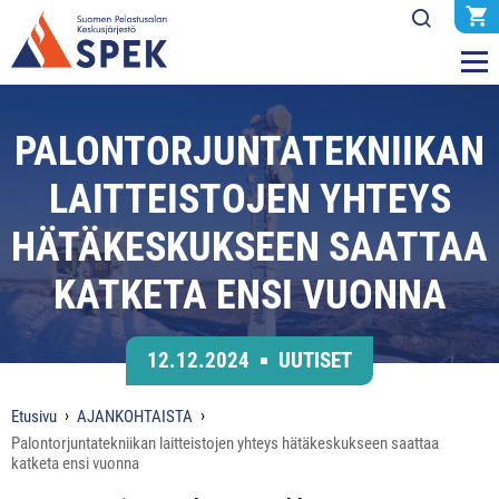
PALONTORJUNTATEKNIIKAN
LAITTEISTOJEN YHTEYS
HÄTÄKESKUKSEEN SAATTAA
KATKETA ENSI VUONNA
12.12.2024
UUTISET
Etusivu
AJANKOHTAISTA
Palontorjuntatekniikan laitteistojen yhteys hätäkeskukseen saattaa
katketa ensi vuonna