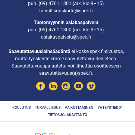
puh.
(09) 4761 1301
(ark. klo 9–15)
turvallisuuskortit@spek.fi
Tuotemyynnin asiakaspalvelu
puh.
(09) 4761 1300
(ark. klo 9–15)
asiakaspalvelu@spek.fi
Saavutettavuuslainsäädäntö
ei koske spek.fi-sivustoa,
mutta työskentelemme saavutettavuuden eteen.
Saavutettavuuspalautetta voi lähettää osoitteeseen
saavutettavuus(a)spek.fi.
KOULUTUS
TURVALLISUUS
VAIKUTTAMINEN
YHTEYSTIEDOT
TIETOSUOJAKÄYTÄNTÖ