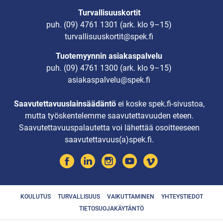
Turvallisuuskortit
puh.
(09) 4761 1301
(ark. klo 9–15)
turvallisuuskortit@spek.fi
Tuotemyynnin asiakaspalvelu
puh.
(09) 4761 1300
(ark. klo 9–15)
asiakaspalvelu@spek.fi
Saavutettavuuslainsäädäntö
ei koske spek.fi-sivustoa,
mutta työskentelemme saavutettavuuden eteen.
Saavutettavuuspalautetta voi lähettää osoitteeseen
saavutettavuus(a)spek.fi.
KOULUTUS
TURVALLISUUS
VAIKUTTAMINEN
YHTEYSTIEDOT
TIETOSUOJAKÄYTÄNTÖ