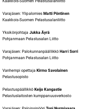
Kaakkois-Suomen Pelastusalanliitto
Varajäsen: Ylipalomies
Matti Pöntinen
Kaakkois-Suomen Pelastusalanliitto
Yksikönjohtaja
Jukka Äyrä
Pohjanmaan Pelastusalan Liitto
Varajäsen: Palokunnanpäällikkö
Harri Sorri
Pohjanmaan Pelastusalan Liitto
Vanhempi opettaja
Kirmo Savolainen
Pelastusopisto
Pelastuspäällikkö
Keijo Kangastie
Pelastuslaitosten kumppanuusverkosto
Varajäsen: Paloinsinööri
Toni Nurmivaara