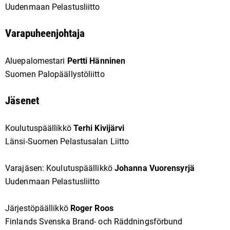
Uudenmaan Pelastusliitto
Varapuheenjohtaja
Aluepalomestari
Pertti Hänninen
Suomen Palopäällystöliitto
Jäsenet
Koulutuspäällikkö
Terhi Kivijärvi
Länsi-Suomen Pelastusalan Liitto
Varajäsen: Koulutuspäällikkö
Johanna Vuorensyrjä
Uudenmaan Pelastusliitto
Järjestöpäällikkö
Roger Roos
Finlands Svenska Brand- och Räddningsförbund