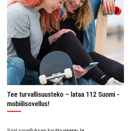
Tee turvallisuusteko – lataa 112 Suomi -
mobiilisovellus!
Saat sovelluksen kautta
vaara- ja