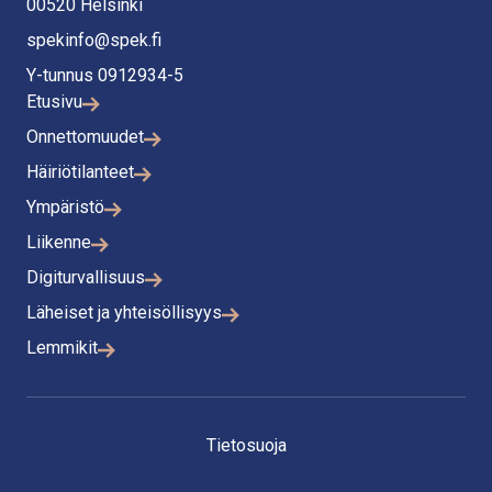
00520 Helsinki
spekinfo@spek.fi
Y-tunnus 0912934-5
Etusivu
Onnettomuudet
Häiriötilanteet
Ympäristö
Liikenne
Digiturvallisuus
Läheiset ja yhteisöllisyys
Lemmikit
Tietosuoja