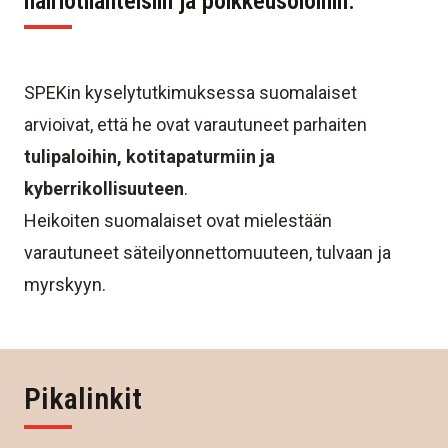
häiriötilanteisiin ja poikkeusoloihin.
SPEKin kyselytutkimuksessa
suomalaiset
arvioivat, että he ovat varautuneet parhaiten
tulipaloihin, kotitapaturmiin ja
kyberrikollisuuteen
.
Heikoiten suomalaiset ovat mielestään
varautuneet säteilyonnettomuuteen, tulvaan ja
myrskyyn.
Pikalinkit