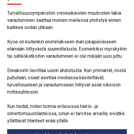
Turvallisuusympäristön viimeaikaisten muutosten takia
varautuminen saattaa monien mielessä yhdistyä ennen
kaikkea sodan uhkaan.
Kyse on kuitenkin enimmäkseen ihan jokapäiväiseen
elämään liittyvästä suunnittelusta. Esimerkiksi myrskyihin
tai sähkökatkoihin varautuminen ei ole mikään uusi juttu.
Ennakointi lievittää usein ahdistusta. Kun ymmärrät, mistä
puhutaan, osaat asettaa mediassa käsiteltävät,
turvallisuuteen ja varautumiseen liittyvät asiat oikeisiin
mittasuhteisiin.
Kun tiedät, miten toimia erilaisissa häiriö- ja
onnettomuustilanteissa, sinun ei tarvitse arvailla, eivätkä
yllättävät tilanteet enää yllätä.