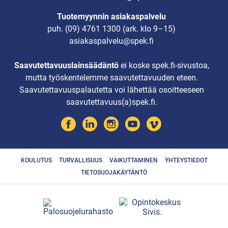
Tuotemyynnin asiakaspalvelu
puh.
(09) 4761 1300
(ark. klo 9–15)
asiakaspalvelu@spek.fi
Saavutettavuuslainsäädäntö
ei koske spek.fi-sivustoa,
mutta työskentelemme saavutettavuuden eteen.
Saavutettavuuspalautetta voi lähettää osoitteeseen
saavutettavuus(a)spek.fi.
KOULUTUS
TURVALLISUUS
VAIKUTTAMINEN
YHTEYSTIEDOT
TIETOSUOJAKÄYTÄNTÖ