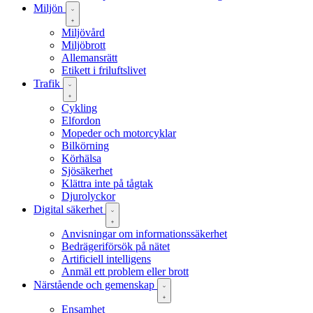
Miljön
Miljövård
Miljöbrott
Allemansrätt
Etikett i friluftslivet
Trafik
Cykling
Elfordon
Mopeder och motorcyklar
Bilkörning
Körhälsa
Sjösäkerhet
Klättra inte på tågtak
Djurolyckor
Digital säkerhet
Anvisningar om informationssäkerhet
Bedrägeriförsök på nätet
Artificiell intelligens
Anmäl ett problem eller brott
Närstående och gemenskap
Ensamhet