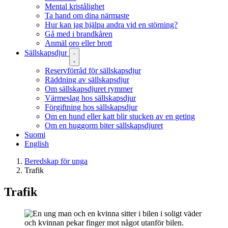
Mental kristålighet
Ta hand om dina närmaste
Hur kan jag hjälpa andra vid en störning?
Gå med i brandkåren
Anmäl oro eller brott
Sällskapsdjur
Reservförråd för sällskapsdjur
Räddning av sällskapsdjur
Om sällskapsdjuret rymmer
Värmeslag hos sällskapsdjur
Förgiftning hos sällskapsdjur
Om en hund eller katt blir stucken av en geting
Om en huggorm biter sällskapsdjuret
Suomi
English
Beredskap för unga
Trafik
Trafik