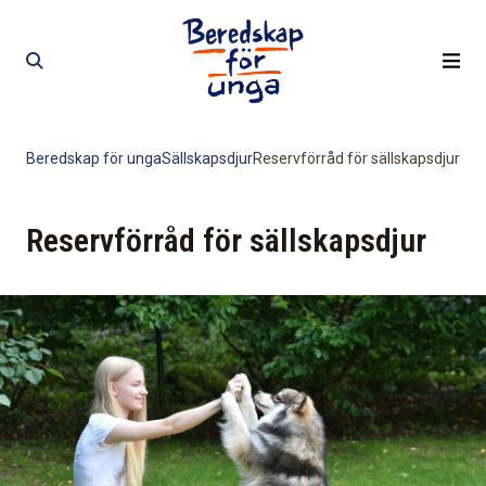
Skip
Skip
to
to
content
content
Beredskap för unga
Sällskapsdjur
Reservförråd för sällskapsdjur
Reservförråd för sällskapsdjur