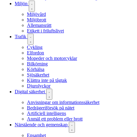
Miljön
Miljövård
Miljöbrott
Allemansrätt
Etikett i friluftslivet
Trafik
Cykling
Elfordon
Mopeder och motorcyklar
Bilkörning
Körhälsa
Sjösäkerhet
Klättra inte på tågtak
Djurolyckor
Digital säkerhet
Anvisningar om informationssäkerhet
Bedrägeriförsök på nätet
Artificiell intelligens
Anmäl ett problem eller brott
Närstående och gemenskap
Ensamhet