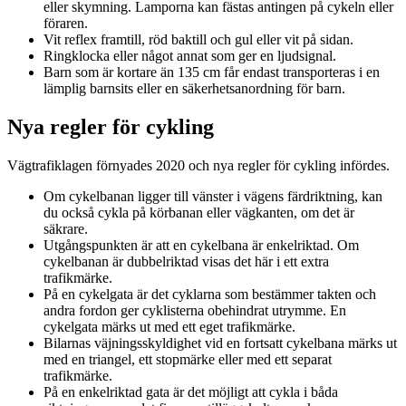
eller skymning. Lamporna kan fästas antingen på cykeln eller
föraren.
Vit reflex framtill, röd baktill och gul eller vit på sidan.
Ringklocka eller något annat som ger en ljudsignal.
Barn som är kortare än 135 cm får endast transporteras i en
lämplig barnsits eller en säkerhetsanordning för barn.
Nya regler för cykling
Vägtrafiklagen förnyades 2020 och nya regler för cykling infördes.
Om cykelbanan ligger till vänster i vägens färdriktning, kan
du också cykla på körbanan eller vägkanten, om det är
säkrare.
Utgångspunkten är att en cykelbana är enkelriktad. Om
cykelbanan är dubbelriktad visas det här i ett extra
trafikmärke.
På en cykelgata är det cyklarna som bestämmer takten och
andra fordon ger cyklisterna obehindrat utrymme. En
cykelgata märks ut med ett eget trafikmärke.
Bilarnas väjningsskyldighet vid en fortsatt cykelbana märks ut
med en triangel, ett stopmärke eller med ett separat
trafikmärke.
På en enkelriktad gata är det möjligt att cykla i båda