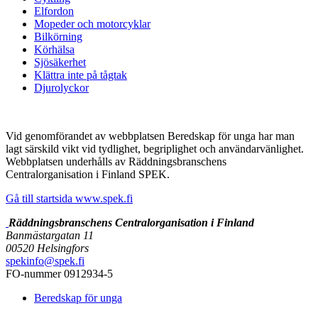
Elfordon
Mopeder och motorcyklar
Bilkörning
Körhälsa
Sjösäkerhet
Klättra inte på tågtak
Djurolyckor
Vid genomförandet av webbplatsen Beredskap för unga har man
lagt särskild vikt vid tydlighet, begriplighet och användarvänlighet.
Webbplatsen underhålls av Räddningsbranschens
Centralorganisation i Finland SPEK.
Gå till startsida www.spek.fi
Räddningsbranschens Centralorganisation i Finland
Banmästargatan 11
00520 Helsingfors
spekinfo@spek.fi
FO-nummer 0912934-5
Beredskap för unga