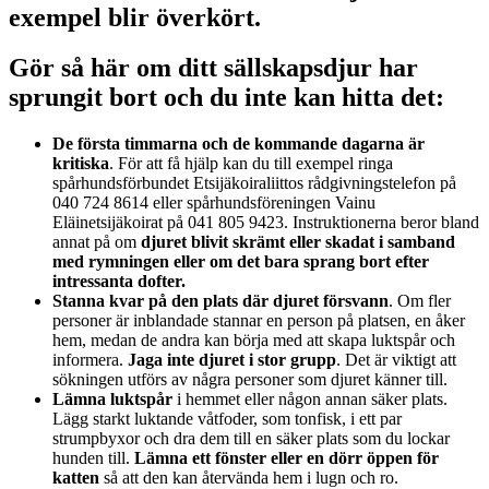
exempel blir överkört.
Gör så här om ditt sällskapsdjur har
sprungit bort och du inte kan hitta det:
De första timmarna och de kommande dagarna är
kritiska
. För att få hjälp kan du till exempel ringa
spårhundsförbundet Etsijäkoiraliittos rådgivningstelefon på
040 724 8614 eller spårhundsföreningen Vainu
Eläinetsijäkoirat på 041 805 9423. Instruktionerna beror bland
annat på om
djuret blivit skrämt eller skadat i samband
med rymningen eller om det bara sprang bort efter
intressanta dofter.
Stanna kvar på den plats där djuret försvann
. Om fler
personer är inblandade stannar en person på platsen, en åker
hem, medan de andra kan börja med att skapa luktspår och
informera.
Jaga inte djuret i stor grupp
. Det är viktigt att
sökningen utförs av några personer som djuret känner till.
Lämna luktspår
i hemmet eller någon annan säker plats.
Lägg starkt luktande våtfoder, som tonfisk, i ett par
strumpbyxor och dra dem till en säker plats som du lockar
hunden till.
Lämna ett fönster eller en dörr öppen för
katten
så att den kan återvända hem i lugn och ro.