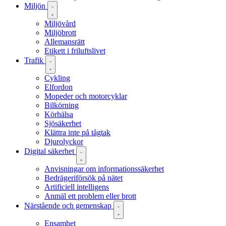
Miljön
Miljövård
Miljöbrott
Allemansrätt
Etikett i friluftslivet
Trafik
Cykling
Elfordon
Mopeder och motorcyklar
Bilkörning
Körhälsa
Sjösäkerhet
Klättra inte på tågtak
Djurolyckor
Digital säkerhet
Anvisningar om informationssäkerhet
Bedrägeriförsök på nätet
Artificiell intelligens
Anmäl ett problem eller brott
Närstående och gemenskap
Ensamhet