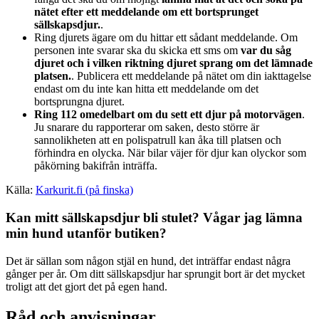
nätet efter ett meddelande om ett bortsprunget
sällskapsdjur.
.
Ring djurets ägare om du hittar ett sådant meddelande. Om
personen inte svarar ska du skicka ett sms om
var du såg
djuret och i vilken riktning djuret sprang om det lämnade
platsen.
. Publicera ett meddelande på nätet om din iakttagelse
endast om du inte kan hitta ett meddelande om det
bortsprungna djuret.
Ring 112 omedelbart om du sett ett djur på motorvägen
.
Ju snarare du rapporterar om saken, desto större är
sannolikheten att en polispatrull kan åka till platsen och
förhindra en olycka. När bilar väjer för djur kan olyckor som
påkörning bakifrån inträffa.
Källa:
Karkurit.fi (på finska)
Kan mitt sällskapsdjur bli stulet? Vågar jag lämna
min hund utanför butiken?
Det är sällan som någon stjäl en hund, det inträffar endast några
gånger per år. Om ditt sällskapsdjur har sprungit bort är det mycket
troligt att det gjort det på egen hand.
Råd och anvisningar