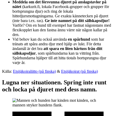
Meddela om det försvunna djuret på anslagstavlor på
nätet
(karkurit.fi, lokala Facebook-grupper och grupper för
bortsprungna djur) och ring de lokala
hittedjursmottagningarna. Ge exakta kännetecken på djuret
(inte bara t.ex. ras).
Ge inte namnet på ditt sällskapsdjur!
Varför? Om en hund till exempel har fastnat någonstans med
flexikopplet kan den fastna ännu värre när någon kallar på
den.
Vid behov kan du också använda
en spårhund
som har
tränats att spåra andra djur med hjälp av lukt. För detta
ändamål är det bra
att spara en liten hårtuss från ditt
sällskapsdjur
, som spårhundarna kan ta vittring från.
Spårhundarna hjälper till att hitta tiotals bortsprungna djur
varje år.
Källa:
Etsijäkoiraliitto (på finska)
&
Etsijäkoirat (på finska)
Lugna ner situationen. Spring inte runt
och locka på djuret med dess namn.