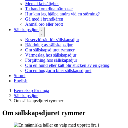
Mental kristålighet
Ta hand om dina närmaste
Hur kan jag hjälpa andra vid en störning?
Gå med i brandkåren
Anmäl oro eller brott
Sällskapsdjur
Reservförråd för sällskapsdjur
Räddning av sällskapsdjur
Om sällskapsdjuret rymmer
Värmeslag hos sällskapsdjur
Förgiftning hos sällskapsdjur
Om en hund eller katt blir stucken av en geting
Om en huggorm biter sällskapsdjuret
Suomi
English
Beredskap för unga
Sällskapsdjur
Om sällskapsdjuret rymmer
Om sällskapsdjuret rymmer