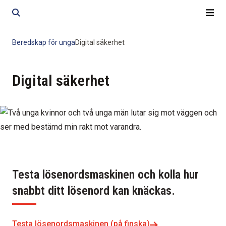
Skip
Skip
to
to
content
content
Beredskap för unga
Digital säkerhet
Digital säkerhet
Testa lösenordsmaskinen och kolla hur
snabbt ditt lösenord kan knäckas.
Testa lösenordsmaskinen (på finska)