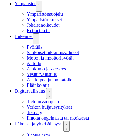
Ympäristö
Ympäristönsuojelu
Ympäristörikokset
Jokaisenoikeudet
Retkietiketti
Liikenne
Pyöräily
Sähköiset liikkumisvälineet
Mopot ja moottoripyörät
Autoilu
Ajokunto ja -terveys
Vesiturvallisuus
Älä kiipeä junan katolle!
Eläinkolarit
Digiturvallisuus
Tietoturvaohjeita
Verkon huijausyritykset
Tekoäly
Ilmoita ongelmasta tai rikoksesta
Läheiset ja yhteisöllisyys
Yksinäisyys