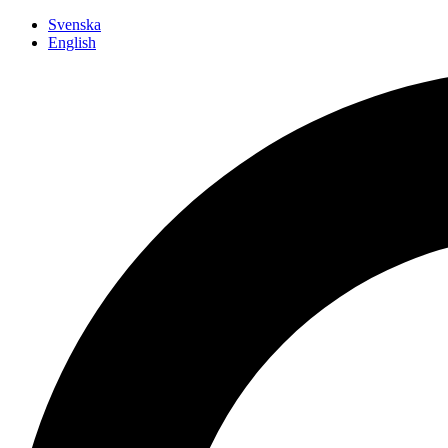
Siirry
Svenska
sisältöön
English