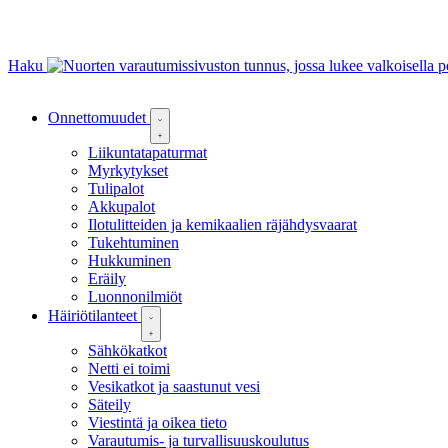
Haku
Onnettomuudet
Liikuntatapaturmat
Myrkytykset
Tulipalot
Akkupalot
Ilotulitteiden ja kemikaalien räjähdysvaarat
Tukehtuminen
Hukkuminen
Eräily
Luonnonilmiöt
Häiriötilanteet
Sähkökatkot
Netti ei toimi
Vesikatkot ja saastunut vesi
Säteily
Viestintä ja oikea tieto
Varautumis- ja turvallisuuskoulutus