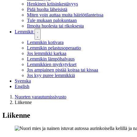
Henkinen kriisinkestävyys
Pidä huolta läheisistä
Miten voin auttaa muita häiriötilanteissa
Tule mukaan palokuntaan
Ilmoita huolesta tai rikoksesta
Lemmikit
Lemmikin kotivara
Lemmikin pelastusoperaatio
Jos lemmikki karkaa
Lemmikin lämpöhalvaus
Lemmikkien myrkytykset
Jos ampiainen pistää koiraa tai kissaa
Jos kyy puree lemmikkiä
Svenska
English
Nuorten varautumissivusto
Liikenne
Liikenne