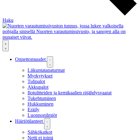
Haku
Onnettomuudet
Liikuntatapaturmat
Myrkytykset
Tulipalot
Akkupalot
Ilotulitteiden ja kemikaalien räjähdysvaarat
Tukehtuminen
Hukkuminen
Eräily
Luonnonilmiöt
Häiriötilanteet
Sähkökatkot
Netti ei toimi