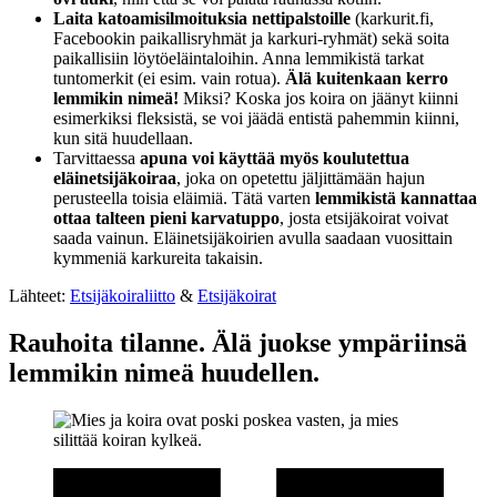
Laita katoamisilmoituksia nettipalstoille
(karkurit.fi,
Facebookin paikallisryhmät ja karkuri-ryhmät) sekä soita
paikallisiin löytöeläintaloihin. Anna lemmikistä tarkat
tuntomerkit (ei esim. vain rotua).
Älä kuitenkaan kerro
lemmikin nimeä!
Miksi? Koska jos koira on jäänyt kiinni
esimerkiksi fleksistä, se voi jäädä entistä pahemmin kiinni,
kun sitä huudellaan.
Tarvittaessa
apuna voi käyttää myös koulutettua
eläinetsijäkoiraa
, joka on opetettu jäljittämään hajun
perusteella toisia eläimiä. Tätä varten
lemmikistä kannattaa
ottaa talteen pieni karvatuppo
, josta etsijäkoirat voivat
saada vainun. Eläinetsijäkoirien avulla saadaan vuosittain
kymmeniä karkureita takaisin.
Lähteet:
Etsijäkoiraliitto
&
Etsijäkoirat
Rauhoita tilanne. Älä juokse ympäriinsä
lemmikin nimeä huudellen.