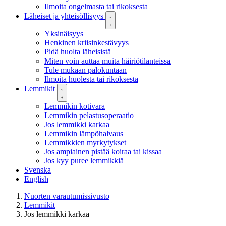
Ilmoita ongelmasta tai rikoksesta
Läheiset ja yhteisöllisyys
Yksinäisyys
Henkinen kriisinkestävyys
Pidä huolta läheisistä
Miten voin auttaa muita häiriötilanteissa
Tule mukaan palokuntaan
Ilmoita huolesta tai rikoksesta
Lemmikit
Lemmikin kotivara
Lemmikin pelastusoperaatio
Jos lemmikki karkaa
Lemmikin lämpöhalvaus
Lemmikkien myrkytykset
Jos ampiainen pistää koiraa tai kissaa
Jos kyy puree lemmikkiä
Svenska
English
Nuorten varautumissivusto
Lemmikit
Jos lemmikki karkaa