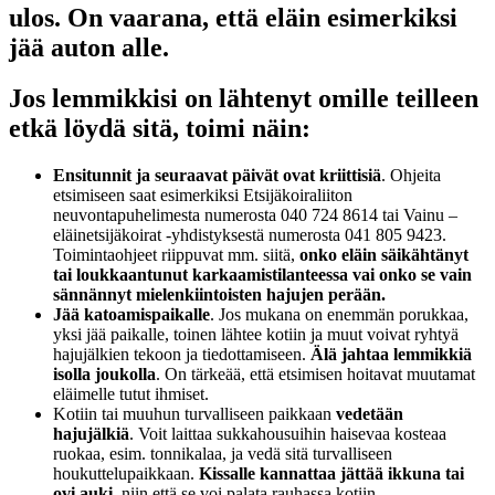
ulos. On vaarana, että eläin esimerkiksi
jää auton alle.
Jos lemmikkisi on lähtenyt omille teilleen
etkä löydä sitä, toimi näin:
Ensitunnit ja seuraavat päivät ovat kriittisiä
. Ohjeita
etsimiseen saat esimerkiksi Etsijäkoiraliiton
neuvontapuhelimesta numerosta 040 724 8614 tai Vainu –
eläinetsijäkoirat -yhdistyksestä numerosta 041 805 9423.
Toimintaohjeet riippuvat mm. siitä,
onko eläin säikähtänyt
tai loukkaantunut karkaamistilanteessa vai onko se vain
sännännyt mielenkiintoisten hajujen perään.
Jää katoamispaikalle
. Jos mukana on enemmän porukkaa,
yksi jää paikalle, toinen lähtee kotiin ja muut voivat ryhtyä
hajujälkien tekoon ja tiedottamiseen.
Älä jahtaa lemmikkiä
isolla joukolla
. On tärkeää, että etsimisen hoitavat muutamat
eläimelle tutut ihmiset.
Kotiin tai muuhun turvalliseen paikkaan
vedetään
hajujälkiä
. Voit laittaa sukkahousuihin haisevaa kosteaa
ruokaa, esim. tonnikalaa, ja vedä sitä turvalliseen
houkuttelupaikkaan.
Kissalle kannattaa jättää ikkuna tai
ovi auki
, niin että se voi palata rauhassa kotiin.