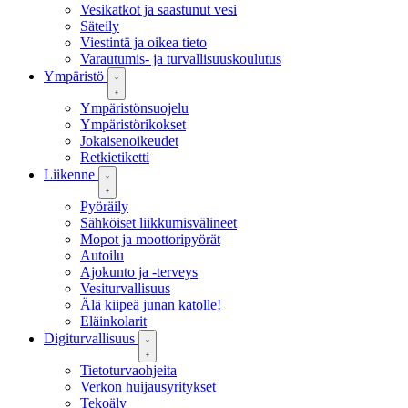
Vesikatkot ja saastunut vesi
Säteily
Viestintä ja oikea tieto
Varautumis- ja turvallisuuskoulutus
Ympäristö
Ympäristönsuojelu
Ympäristörikokset
Jokaisenoikeudet
Retkietiketti
Liikenne
Pyöräily
Sähköiset liikkumisvälineet
Mopot ja moottoripyörät
Autoilu
Ajokunto ja -terveys
Vesiturvallisuus
Älä kiipeä junan katolle!
Eläinkolarit
Digiturvallisuus
Tietoturvaohjeita
Verkon huijausyritykset
Tekoäly