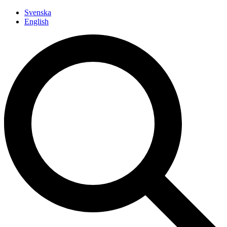
Siirry
Svenska
sisältöön
English