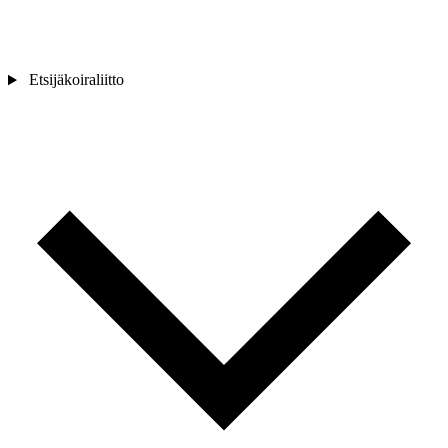
Etsijäkoiraliitto