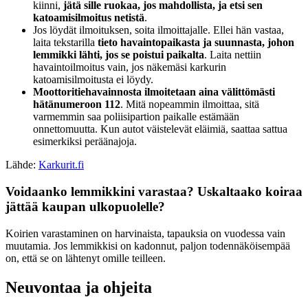
kiinni,
jätä sille ruokaa, jos mahdollista, ja etsi sen
katoamisilmoitus netistä
.
Jos löydät ilmoituksen, soita ilmoittajalle. Ellei hän vastaa,
laita tekstarilla
tieto havaintopaikasta ja suunnasta, johon
lemmikki lähti, jos se poistui paikalta
. Laita nettiin
havaintoilmoitus vain, jos näkemäsi karkurin
katoamisilmoitusta ei löydy.
Moottoritiehavainnosta ilmoitetaan aina välittömästi
hätänumeroon 112
. Mitä nopeammin ilmoittaa, sitä
varmemmin saa poliisipartion paikalle estämään
onnettomuutta. Kun autot väistelevät eläimiä, saattaa sattua
esimerkiksi peräänajoja.
Lähde:
Karkurit.fi
Voidaanko lemmikkini varastaa? Uskaltaako koiraa
jättää kaupan ulkopuolelle?
Koirien varastaminen on harvinaista, tapauksia on vuodessa vain
muutamia. Jos lemmikkisi on kadonnut, paljon todennäköisempää
on, että se on lähtenyt omille teilleen.
Neuvontaa ja ohjeita