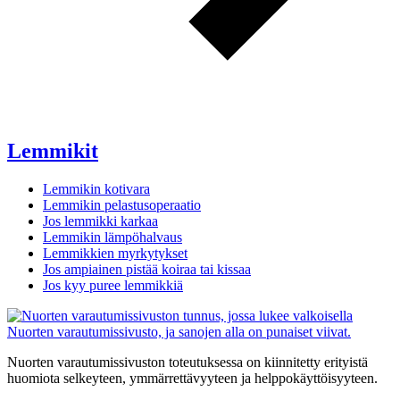
Lemmikit
Lemmikin kotivara
Lemmikin pelastusoperaatio
Jos lemmikki karkaa
Lemmikin lämpöhalvaus
Lemmikkien myrkytykset
Jos ampiainen pistää koiraa tai kissaa
Jos kyy puree lemmikkiä
Nuorten varautumissivuston toteutuksessa on kiinnitetty erityistä
huomiota selkeyteen, ymmärrettävyyteen ja helppokäyttöisyyteen.