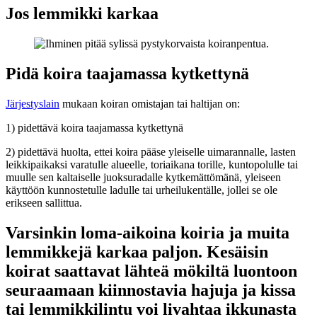
Jos lemmikki karkaa
Pidä koira taajamassa kytkettynä
Järjestyslain
mukaan koiran omistajan tai haltijan on:
1) pidettävä koira taajamassa kytkettynä
2) pidettävä huolta, ettei koira pääse yleiselle uimarannalle, lasten
leikkipaikaksi varatulle alueelle, toriaikana torille, kuntopolulle tai
muulle sen kaltaiselle juoksuradalle kytkemättömänä, yleiseen
käyttöön kunnostetulle ladulle tai urheilukentälle, jollei se ole
erikseen sallittua.
Varsinkin loma-aikoina koiria ja muita
lemmikkejä karkaa paljon. Kesäisin
koirat saattavat lähteä mökiltä luontoon
seuraamaan kiinnostavia hajuja ja kissa
tai lemmikkilintu voi livahtaa ikkunasta