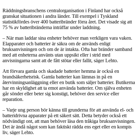
Räddningsbranschens centralorganisation i Finland har också
granskat situationen i andra länder. Till exempel i Tyskland
statistikfördes över 400 batteribränder förra året. Det visade sig att
75 % av batteribränderna inträffar under laddning.
– När man laddar sina enheter behöver man verkligen vara vaken.
Elapparater och batterier är säkra om de används enligt
bruksanvisningen och om de är intakta. Ofta har bränder samband
med att enheterna använts utan uppsikt eller i strid med
anvisningarna samt att de fått stötar eller fallit, säger Lehto.
Att förvara gamla och skadade batterier hemma är också en
brandsäkerhetsrisk. Gamla batterier kan lämnas in på en
återvinningsanläggning eller en butik som säljer batterier. Butikerna
har en skyldighet att ta emot använda batterier. Om själva enheten
går sönder eller beter sig konstigt, behöver den service eller
reparation.
– Varje ung person bör känna till grunderna för att använda el- och
batteridrivna apparater på ett säkert sätt. Detta betyder också ett
nödvändigt ont, att man behöver läsa den tråkiga bruksanvisningen.
Det är ändå något som kan faktiskt rädda ens eget eller en kompis
liv, säger Lehto.