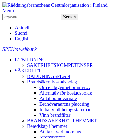
Menu
Aktuellt
Suomi
English
SPEK:s webbutik
UTBILDNING
SÄKERHETSKOMPETENSER
SÄKERHET
RÄDDNINGSPLAN
Brandsäkert bostadsbolag
Om en lägenhet brinner…
Alternativ för bostadsbolag
Antal brandvarnare
Brandvarnarens placering
Initiativ till bolagsstämman
Vinn brandfiltar
BRANDSÄKERHET I HEMMET
Beredskap i hemmet
Att ta skydd inomhus
Strömavbrott