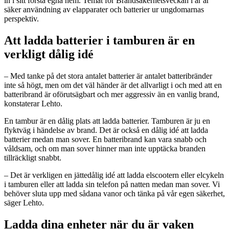
in i sitt första egna hem. Temat för Brandsäkerhetsveckan i år är
säker användning av elapparater och batterier ur ungdomarnas
perspektiv.
Att ladda batterier i tamburen är en
verkligt dålig idé
– Med tanke på det stora antalet batterier är antalet batteribränder
inte så högt, men om det väl händer är det allvarligt i och med att en
batteribrand är oförutsägbart och mer aggressiv än en vanlig brand,
konstaterar Lehto.
En tambur är en dålig plats att ladda batterier. Tamburen är ju en
flyktväg i händelse av brand. Det är också en dålig idé att ladda
batterier medan man sover. En batteribrand kan vara snabb och
våldsam, och om man sover hinner man inte upptäcka branden
tillräckligt snabbt.
– Det är verkligen en jättedålig idé att ladda elscootern eller elcykeln
i tamburen eller att ladda sin telefon på natten medan man sover. Vi
behöver sluta upp med sådana vanor och tänka på vår egen säkerhet,
säger Lehto.
Ladda dina enheter när du är vaken