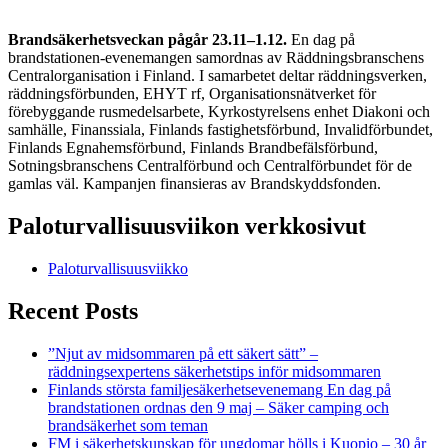
Brandsäkerhetsveckan pågår 23.11–1.12.
En dag på
brandstationen-evenemangen samordnas av Räddningsbranschens
Centralorganisation i Finland. I samarbetet deltar räddningsverken,
räddningsförbunden, EHYT rf, Organisationsnätverket för
förebyggande rusmedelsarbete, Kyrkostyrelsens enhet Diakoni och
samhälle, Finanssiala, Finlands fastighetsförbund, Invalidförbundet,
Finlands Egnahemsförbund, Finlands Brandbefälsförbund,
Sotningsbranschens Centralförbund och Centralförbundet för de
gamlas väl. Kampanjen finansieras av Brandskyddsfonden.
Paloturvallisuusviikon verkkosivut
Paloturvallisuusviikko
Recent Posts
”Njut av midsommaren på ett säkert sätt” –
räddningsexpertens säkerhetstips inför midsommaren
Finlands största familjesäkerhetsevenemang En dag på
brandstationen ordnas den 9 maj – Säker camping och
brandsäkerhet som teman
FM i säkerhetskunskap för ungdomar hölls i Kuopio – 30 år