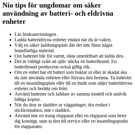
Nio tips för ungdomar om säker
användning av batteri- och eldrivna
enheter
Läs bruksanvisningen.
Ladda batteridrivna enheter endast när du är vaken.
Välj en säker laddningsplats där det inte finns några
brandfarliga material.
Om batteriet blir för varmt, sluta omedelbart att ladda den.
Det är väldigt svårt att själv släcka en batteribrand. En
batteribrand producerar också giftig rök.
Om en enhet har ett batteri som buktar ut eller är skadat ska
du inte använda enheten eller förvara den hemma. Ta batteriet
till en insamlingsplats eller till en butik som säljer batteridrivna
enheter och berätta om felet.
Använd batterier och laddare av samma modell och undvik
billiga kopior.
När du drar ur sladden ur vägguttaget, dra endast i
stickkontakten, inte i sladden.
Använd inte en trasig elapparat eller en elapparat som beter
dig konstigt, utan ta den till service eller en insamlingspunkt
för elapparater.