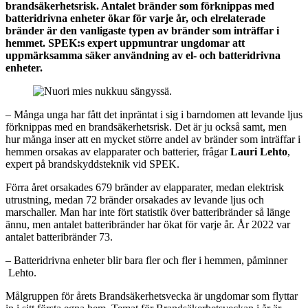
brandsäkerhetsrisk. Antalet bränder som förknippas med
batteridrivna enheter ökar för varje år, och elrelaterade
bränder är den vanligaste typen av bränder som inträffar i
hemmet. SPEK:s expert uppmuntrar ungdomar att
uppmärksamma säker användning av el- och batteridrivna
enheter.
– Många unga har fått det inpräntat i sig i barndomen att levande ljus
förknippas med en brandsäkerhetsrisk. Det är ju också samt, men
hur många inser att en mycket större andel av bränder som inträffar i
hemmen orsakas av elapparater och batterier, frågar
Lauri Lehto
,
expert på brandskyddsteknik vid SPEK.
Förra året orsakades 679 bränder av elapparater, medan elektrisk
utrustning, medan 72 bränder orsakades av levande ljus och
marschaller. Man har inte fört statistik över batteribränder så länge
ännu, men antalet batteribränder har ökat för varje år. År 2022 var
antalet batteribränder 73.
– Batteridrivna enheter blir bara fler och fler i hemmen, påminner
Lehto.
Målgruppen för årets Brandsäkerhetsvecka är ungdomar som flyttar