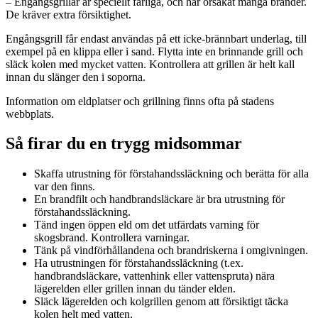
– Engångsgrillar är speciellt farliga, och har orsakat många bränder.
De kräver extra försiktighet.
Engångsgrill får endast användas på ett icke-brännbart underlag, till
exempel på en klippa eller i sand. Flytta inte en brinnande grill och
släck kolen med mycket vatten. Kontrollera att grillen är helt kall
innan du slänger den i soporna.
Information om eldplatser och grillning finns ofta på stadens
webbplats.
Så firar du en trygg midsommar
Skaffa utrustning för förstahandssläckning och berätta för alla
var den finns.
En brandfilt och handbrandsläckare är bra utrustning för
förstahandssläckning.
Tänd ingen öppen eld om det utfärdats varning för
skogsbrand. Kontrollera varningar.
Tänk på vindförhållandena och brandriskerna i omgivningen.
Ha utrustningen för förstahandssläckning (t.ex.
handbrandsläckare, vattenhink eller vattenspruta) nära
lägerelden eller grillen innan du tänder elden.
Släck lägerelden och kolgrillen genom att försiktigt täcka
kolen helt med vatten.