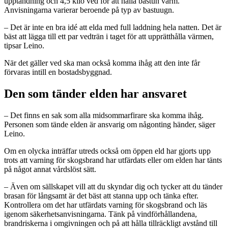
upptändning och 4,5 kilo ved för att hålla bastun varm.
Anvisningarna varierar beroende på typ av bastuugn.
– Det är inte en bra idé att elda med full laddning hela natten. Det är
bäst att lägga till ett par vedträn i taget för att upprätthålla värmen,
tipsar Leino.
När det gäller ved ska man också komma ihåg att den inte får
förvaras intill en bostadsbyggnad.
Den som tänder elden har ansvaret
– Det finns en sak som alla midsommarfirare ska komma ihåg.
Personen som tände elden är ansvarig om någonting händer, säger
Leino.
Om en olycka inträffar utreds också om öppen eld har gjorts upp
trots att varning för skogsbrand har utfärdats eller om elden har tänts
på något annat vårdslöst sätt.
– Även om sällskapet vill att du skyndar dig och tycker att du tänder
brasan för långsamt är det bäst att stanna upp och tänka efter.
Kontrollera om det har utfärdats varning för skogsbrand och läs
igenom säkerhetsanvisningarna. Tänk på vindförhållandena,
brandriskerna i omgivningen och på att hålla tillräckligt avstånd till