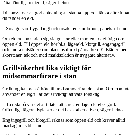
lättantändliga material, säger Leino.
Ditt ansvar är en god anledning att stanna upp och tänka efter innan
du tänder en eld.
– Små gnistor flyga långt och orsaka en stor brand, påpekar Leino.
Om elden kan sprida sig via gnistor eller marken är det fråga om
öppen eld. Till öppen eld hör bl.a. lägereld, klotgrill, engångsgrill
och andra eldstäder som placeras direkt på marken. Eldstäder med
skorstenar, tak och med markisolation är tryggare alternativ.
Grillsäkerhet lika viktigt för
midsommarfirare i stan
Grillning kan också höra till midsommarfirande i stan. Om man inte
använder en elgrill är det är viktigt att vara försiktig.
– Ta reda på var det är tillåtet att tända en lägereld eller grill.
Offentliga lägereldsplatser är det bästa alternativen, säger Leino.
Engångsgrill och klotgrill räknas som öppen eld och kräver alltid
markägarens tillstånd.