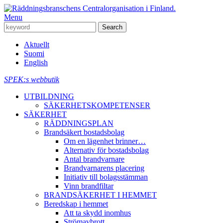
Menu
Aktuellt
Suomi
English
SPEK:s webbutik
UTBILDNING
SÄKERHETSKOMPETENSER
SÄKERHET
RÄDDNINGSPLAN
Brandsäkert bostadsbolag
Om en lägenhet brinner…
Alternativ för bostadsbolag
Antal brandvarnare
Brandvarnarens placering
Initiativ till bolagsstämman
Vinn brandfiltar
BRANDSÄKERHET I HEMMET
Beredskap i hemmet
Att ta skydd inomhus
Strömavbrott