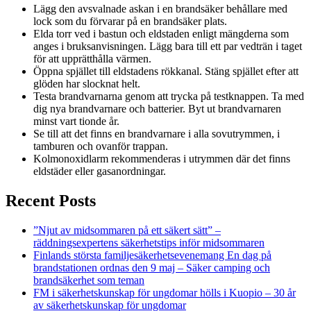
Lägg den avsvalnade askan i en brandsäker behållare med
lock som du förvarar på en brandsäker plats.
Elda torr ved i bastun och eldstaden enligt mängderna som
anges i bruksanvisningen. Lägg bara till ett par vedträn i taget
för att upprätthålla värmen.
Öppna spjället till eldstadens rökkanal. Stäng spjället efter att
glöden har slocknat helt.
Testa brandvarnarna genom att trycka på testknappen. Ta med
dig nya brandvarnare och batterier. Byt ut brandvarnaren
minst vart tionde år.
Se till att det finns en brandvarnare i alla sovutrymmen, i
tamburen och ovanför trappan.
Kolmonoxidlarm rekommenderas i utrymmen där det finns
eldstäder eller gasanordningar.
Recent Posts
”Njut av midsommaren på ett säkert sätt” –
räddningsexpertens säkerhetstips inför midsommaren
Finlands största familjesäkerhetsevenemang En dag på
brandstationen ordnas den 9 maj – Säker camping och
brandsäkerhet som teman
FM i säkerhetskunskap för ungdomar hölls i Kuopio – 30 år
av säkerhetskunskap för ungdomar