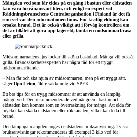
Mängden ved som får eldas på en gång i bastun eller eldstaden
kan vara förvånansvärt liten, och enligt en expert vid
Räddningsbranschens Centralorganisation i Finland är det få
som vet var den informationen finns. För kraftig eldning kan
orsaka brand. Det är också viktigt att i förväg kontrollera om
det är tillåtet att göra upp lägereld, tända en midsommarbrasa
eller grilla.
Midsommarnattens ljus lockar till sköna bastubad. Många vill också
grilla. Brandsäkerhetsexperten har några råd för ett tryggt
midsommarfirande.
– Man får och ska njuta av midsommaren, men på ett tryggt sätt,
säger
Ilpo Leino
, äldre sakkunnig vid SPEK.
Ett bra tips för en trygg midsommar är att använda en lämplig
mängd ved. Den rekommenderade vedmängden i bastun och
eldstaden kan komma som en överraskning för många. Att elda för
mycket kan skada eldstaden eller rökkanalen, vilket kan leda till
brand.
Den lämpliga mängden anges i eldstadens bruksanvisning. I vissa
bruksanvisningar rekommenderas till exempel 3 kilo ved för