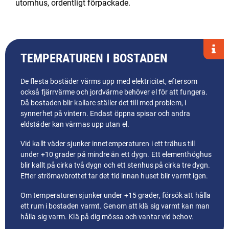
utomhus, ordentligt förpackade.
TEMPERATUREN I BOSTADEN
De flesta bostäder värms upp med elektricitet, eftersom
också fjärrvärme och jordvärme behöver el för att fungera.
Då bostaden blir kallare ställer det till med problem, i
synnerhet på vintern. Endast öppna spisar och andra
eldstäder kan värmas upp utan el.
Vid kallt väder sjunker innetemperaturen i ett trähus till
under +10 grader på mindre än ett dygn. Ett elementhöghus
blir kallt på cirka två dygn och ett stenhus på cirka tre dygn.
Efter strömavbrottet tar det tid innan huset blir varmt igen.
Om temperaturen sjunker under +15 grader, försök att hålla
ett rum i bostaden varmt. Genom att klä sig varmt kan man
hålla sig varm. Klä på dig mössa och vantar vid behov.