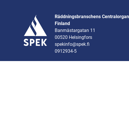
Räddningsbranschens Centralorgani
Finland
Banmästargatan 11
00520 Helsingfors
spekinfo@spek.fi
0912934-5