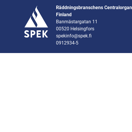
Räddningsbranschens Centralorgani
Finland
Banmästargatan 11
00520 Helsingfors
spekinfo@spek.fi
0912934-5