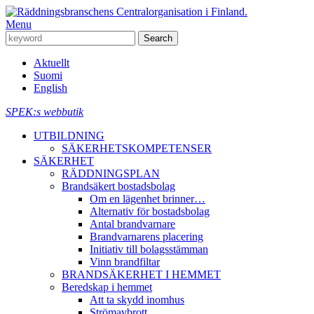
Menu
Aktuellt
Suomi
English
SPEK:s webbutik
UTBILDNING
SÄKERHETSKOMPETENSER
SÄKERHET
RÄDDNINGSPLAN
Brandsäkert bostadsbolag
Om en lägenhet brinner…
Alternativ för bostadsbolag
Antal brandvarnare
Brandvarnarens placering
Initiativ till bolagsstämman
Vinn brandfiltar
BRANDSÄKERHET I HEMMET
Beredskap i hemmet
Att ta skydd inomhus
Strömavbrott