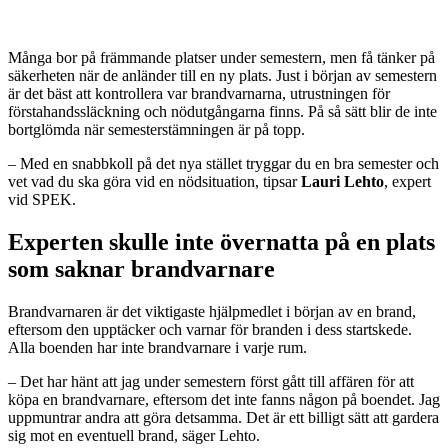
Många bor på främmande platser under semestern, men få tänker på
säkerheten när de anländer till en ny plats. Just i början av semestern
är det bäst att kontrollera var brandvarnarna, utrustningen för
förstahandssläckning och nödutgångarna finns. På så sätt blir de inte
bortglömda när semesterstämningen är på topp.
– Med en snabbkoll på det nya stället tryggar du en bra semester och
vet vad du ska göra vid en nödsituation, tipsar
Lauri Lehto
, expert
vid SPEK.
Experten skulle inte övernatta på en plats
som saknar brandvarnare
Brandvarnaren är det viktigaste hjälpmedlet i början av en brand,
eftersom den upptäcker och varnar för branden i dess startskede.
Alla boenden har inte brandvarnare i varje rum.
– Det har hänt att jag under semestern först gått till affären för att
köpa en brandvarnare, eftersom det inte fanns någon på boendet. Jag
uppmuntrar andra att göra detsamma. Det är ett billigt sätt att gardera
sig mot en eventuell brand, säger Lehto.