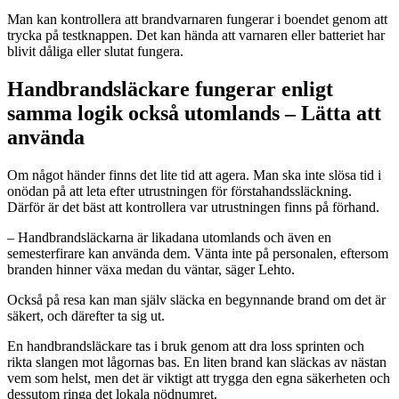
Man kan kontrollera att brandvarnaren fungerar i boendet genom att
trycka på testknappen. Det kan hända att varnaren eller batteriet har
blivit dåliga eller slutat fungera.
Handbrandsläckare fungerar enligt
samma logik också utomlands – Lätta att
använda
Om något händer finns det lite tid att agera. Man ska inte slösa tid i
onödan på att leta efter utrustningen för förstahandssläckning.
Därför är det bäst att kontrollera var utrustningen finns på förhand.
– Handbrandsläckarna är likadana utomlands och även en
semesterfirare kan använda dem. Vänta inte på personalen, eftersom
branden hinner växa medan du väntar, säger Lehto.
Också på resa kan man själv släcka en begynnande brand om det är
säkert, och därefter ta sig ut.
En handbrandsläckare tas i bruk genom att dra loss sprinten och
rikta slangen mot lågornas bas. En liten brand kan släckas av nästan
vem som helst, men det är viktigt att trygga den egna säkerheten och
dessutom ringa det lokala nödnumret.