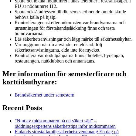
Spara det lokala nödnumret i allas telefoner i resesällskapet. I
EU är nödnumret 112.
Spara också adressen till ditt semesterboende om du skulle
behöva kalla på hjälp.
Kontrollera genast efter ankomsten var brandvarnarna och
utrustningen för förstahandssläckning finns och testa
brandvarnarna.
Läs säkerhetsanvisningar och lägg märke till säkerhetsskyltar.
Var noggrann när du använder en eldstad: följ
säkerhetsanvisningarna, elda inte för mycket.
Kontrollera var nödutgångarna finns i hotellet, hyrstugan,
restaurangen, nattklubben och annanstans.
Mer information för semesterfirare och
korttidsuthyrare:
Brandsäkerhet under semestern
Recent Posts
”Njut av midsommaren på ett säkert sätt” –
räddningsexpertens säkerhetstips inför midsommaren
Finlands största familjesäkerhetsevenemang En dag på