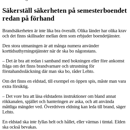
Säkerställ säkerheten på semesterboendet
redan på förhand
Brandsäkerheten är inte lika bra överallt. Olika länder har olika krav
och det finns skillnader mellan dem som erbjuder boendetjänster.
Den stora utmaningen är att många numera använder
korttidsuthyrningstjänster när de ska bo någonstans.
– Det är bra att redan i samband med bokningen eller före ankomst
fråga om det finns brandvarnare och utrustning för
förstahandssläckning där man ska bo, råder Lehto.
Om det finns en eldstad, till exempel en öppen spis, måste man vara
extra försiktig.
– Det vore bra att läsa eldstadens instruktioner om bland annat
rökkanalen, spjället och hanteringen av aska, och att använda
måttliga mängder ved. Överdriven eldning kan leda till brand, säger
Lehto.
En eldstad ska inte fyllas helt och hållet, eller värmas i timtal. Elden
ska också bevakas.