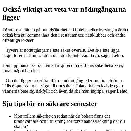
Också viktigt att veta var nödutgångarna
ligger
Förutom att tänka på brandsäkerheten i hotellet eller hyrstugan är det
också bra att komma ihåg den i restauranger, nattklubbar och andra
offentliga lokaler.
– Tyvärr är nödutgångarna inte säkra överallt. Det ska inte ligga
några föremål framför dem och de ska inte vara låsta, säger Lehto.
Han uppmanar var och en att ingripa om det finns säkerhetsrisker,
innan något händer.
– Om det ligger saker framför en nödutgång eller om branddörrar
hålls öppna ska man säga till om saken. Ibland kan också de egna
vännerna bete sig riskfyllt och även då ska man ingripa, säger Lehto.
Sju tips för en säkrare semester
Kontrollera säkerheten redan när du bokar: finns det
brandvarnare och utrustning för förstahandssläckning där du
ska bo?