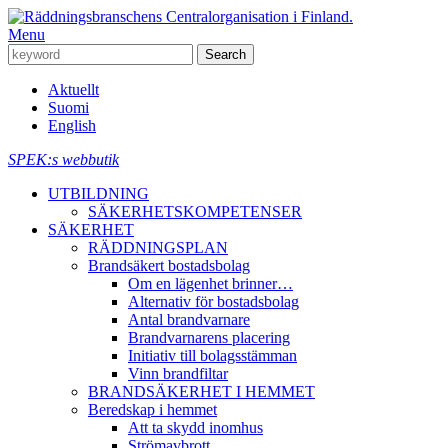
Menu
Aktuellt
Suomi
English
SPEK:s webbutik
UTBILDNING
SÄKERHETSKOMPETENSER
SÄKERHET
RÄDDNINGSPLAN
Brandsäkert bostadsbolag
Om en lägenhet brinner…
Alternativ för bostadsbolag
Antal brandvarnare
Brandvarnarens placering
Initiativ till bolagsstämman
Vinn brandfiltar
BRANDSÄKERHET I HEMMET
Beredskap i hemmet
Att ta skydd inomhus
Strömavbrott