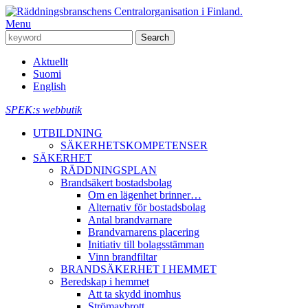
Menu
Aktuellt
Suomi
English
SPEK:s webbutik
UTBILDNING
SÄKERHETSKOMPETENSER
SÄKERHET
RÄDDNINGSPLAN
Brandsäkert bostadsbolag
Om en lägenhet brinner…
Alternativ för bostadsbolag
Antal brandvarnare
Brandvarnarens placering
Initiativ till bolagsstämman
Vinn brandfiltar
BRANDSÄKERHET I HEMMET
Beredskap i hemmet
Att ta skydd inomhus
Strömavbrott