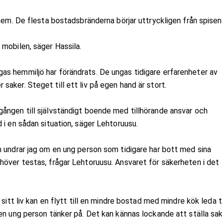
 hem. De flesta bostadsbränderna börjar uttryckligen från spisen
mobilen, säger Hassila.
s hemmiljö har förändrats. De ungas tidigare erfarenheter av
aker. Steget till ett liv på egen hand är stort.
ången till självständigt boende med tillhörande ansvar och
 i en sådan situation, säger Lehtoruusu.
m undrar jag om en ung person som tidigare har bott med sina
höver testas, frågar Lehtoruusu. Ansvaret för säkerheten i det
sitt liv kan en flytt till en mindre bostad med mindre kök leda ti
en ung person tänker på. Det kan kännas lockande att ställa sa