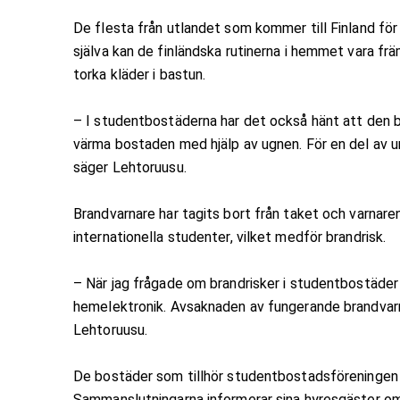
De flesta från utlandet som kommer till Finland för
själva kan de finländska rutinerna i hemmet vara fr
torka kläder i bastun.
– I studentbostäderna har det också hänt att den b
värma bostaden med hjälp av ugnen. För en del av u
säger Lehtoruusu.
Brandvarnare har tagits bort från taket och varnare
internationella studenter, vilket medför brandrisk.
– När jag frågade om brandrisker i studentbostäde
hemelektronik. Avsaknaden av fungerande brandvarna
Lehtoruusu.
De bostäder som tillhör studentbostadsföreninge
Sammanslutningarna informerar sina hyresgäster om