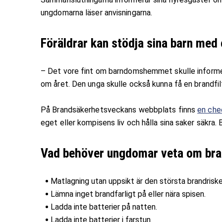
ungdomarna läser anvisningarna.
Föräldrar kan stödja sina barn med
– Det vore fint om barndomshemmet skulle informer
om året. Den unga skulle också kunna få en brandfilt 
På Brandsäkerhetsveckans webbplats finns
en che
eget eller kompisens liv och hålla sina saker säkra
Vad behöver ungdomar veta om br
Matlagning utan uppsikt är den största brandriske
Lämna inget brandfarligt på eller nära spisen.
Ladda inte batterier på natten.
Ladda inte batterier i farstun.