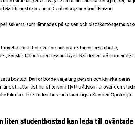
kerhetskunskaper är svagare än bland andra åldersgrupper, säg
d Räddningsbranschens Centralorganisation i Finland.
xempel sakerna som lämnades på spisen och pizzakartongerna ba
 det mycket som behöver organiseras: studier och arbete,
et, kanske till och med nya hobbyer. När det är bråttom är det 
 nästa bostad. Därför borde varje ung person och kanske deras
 är det rätta just nu, eftersom flyttbrådskan är över och studi
hetsledare för studentbostadsföreningen Suomen Opiskelija-
 liten studentbostad kan leda till oväntade