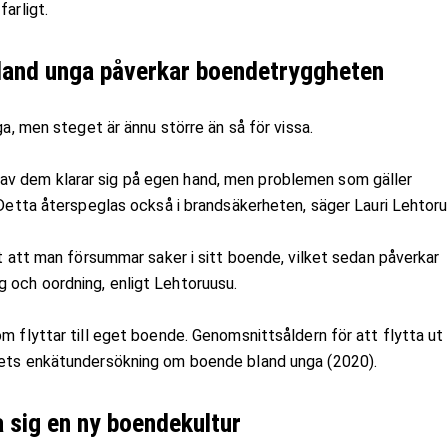
arligt.
land unga påverkar boendetryggheten
ga, men steget är ännu större än så för vissa.
av dem klarar sig på egen hand, men problemen som gäller
. Detta återspeglas också i brandsäkerheten, säger Lauri Lehtoru
tt att man försummar saker i sitt boende, vilket sedan påverkar
 och oordning, enligt Lehtoruusu.
om flyttar till eget boende. Genomsnittsåldern för att flytta ut
riets enkätundersökning om boende bland unga (2020).
a sig en ny boendekultur