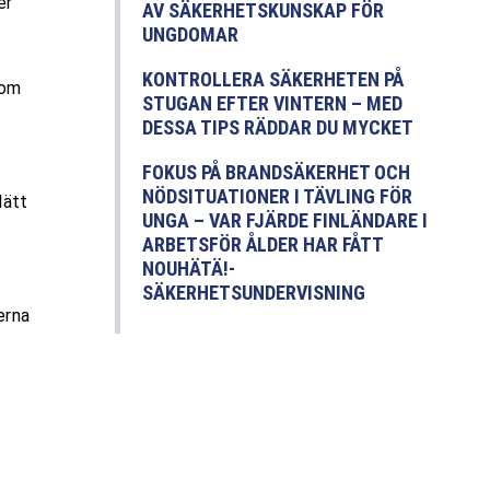
er
AV SÄKERHETSKUNSKAP FÖR
UNGDOMAR
KONTROLLERA SÄKERHETEN PÅ
kom
STUGAN EFTER VINTERN – MED
DESSA TIPS RÄDDAR DU MYCKET
FOKUS PÅ BRANDSÄKERHET OCH
NÖDSITUATIONER I TÄVLING FÖR
lätt
UNGA – VAR FJÄRDE FINLÄNDARE I
ARBETSFÖR ÅLDER HAR FÅTT
NOUHÄTÄ!-
SÄKERHETSUNDERVISNING
erna