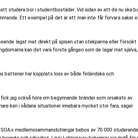
 att studera bor i studentbostäder. Vid sidan av att de nu ska b
ämmande. Ett exempel på det är att man inte får förvara saker el
oende lagat mat direkt på spisen utan stekpanna eller försökt
ngdomarna kan det vara första gången som de lagar mat själva,
ns batterier har kopplats loss av både finländska och
r fick jag också höra om begynnande bränder som orsakats av
re kan i sådana situationer innebära mycket stor fara, säger
n SOA:s medlemssammanslutningar bebos av 70 000 studerande
 boende och säkerhet. Lauri Lehtoruusu bekymrar sig ändå för