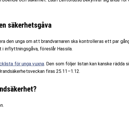
 en säkerhetsgåva
a den unga om att brandvarnaren ska kontrolleras ett par gån
i inflyttningsgåva, föreslår Hassila.
cklista för unga vuxna
. Den som följer listan kan kanske rädda s
. Brandsäkerhetsveckan firas 25.11–1.12.
andsäkerhet?
n.