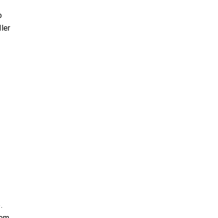
o
ler
.
 om