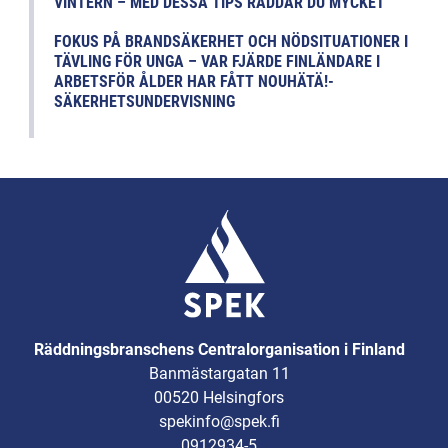
VINTERN – MED DESSA TIPS RÄDDAR DU MYCKET
FOKUS PÅ BRANDSÄKERHET OCH NÖDSITUATIONER I
TÄVLING FÖR UNGA – VAR FJÄRDE FINLÄNDARE I
ARBETSFÖR ÅLDER HAR FÅTT NOUHÄTÄ!-
SÄKERHETSUNDERVISNING
Räddningsbranschens Centralorganisation i Finland
Banmästargatan 11
00520 Helsingfors
spekinfo@spek.fi
0912934-5