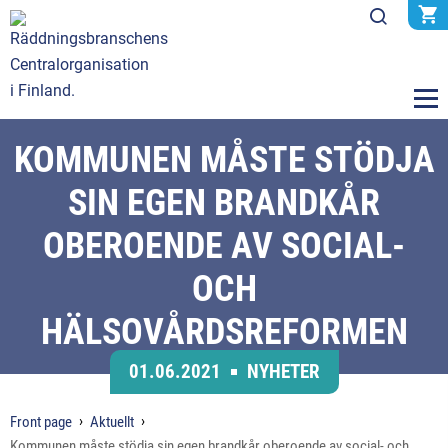
KOMMUNEN MÅSTE STÖDJA
SIN EGEN BRANDKÅR
OBEROENDE AV SOCIAL-
OCH
HÄLSOVÅRDSREFORMEN
01.06.2021
NYHETER
Front page
Aktuellt
Kommunen måste stödja sin egen brandkår oberoende av social- och