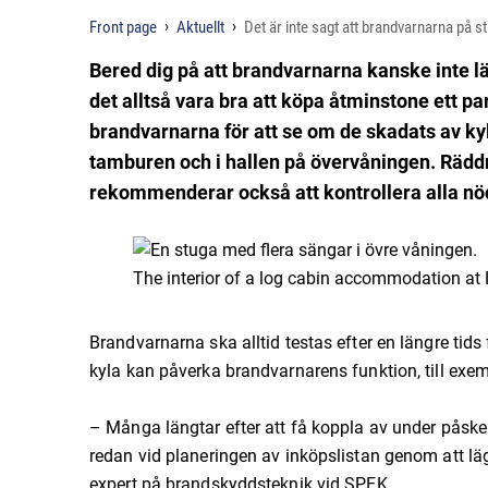
Front page
Aktuellt
Det är inte sagt att brandvarnarna på s
Bered dig på att brandvarnarna kanske inte l
det alltså vara bra att köpa åtminstone ett pa
brandvarnarna för att se om de skadats av ky
tamburen och i hallen på övervåningen. Rädd
rekommenderar också att kontrollera alla n
The interior of a log cabin accommodation at 
Brandvarnarna ska alltid testas efter en längre tids f
kyla kan påverka brandvarnarens funktion, till exe
– Många längtar efter att få koppla av under påsk
redan vid planeringen av inköpslistan genom att lägg
expert på brandskyddsteknik vid SPEK.