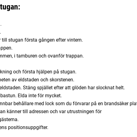
stugan:
.
.
till stugan första gången efter vintern.
appen.
trymmen, i tamburen och ovanför trappan.
äckning och första hjälpen på stugan.
närheten av eldstaden och skorstenen.
 eldstaden. Stäng spjället efter att glöden har slocknat helt.
 bastun. Elda inte för mycket.
nnbar behållare med lock som du förvarar på en brandsäker pla
an känner till adressen och var utrustningen för
gästerna.
ns positionsuppgifter.