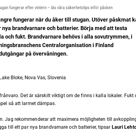
tugan fungerar efter vintern – läs våra säkerhetstips inför påsken
ängre fungerar när du åker till stugan. Utöver påskmat 
r nya brandvarnare och batterier. Börja med att testa
la och fukt. Brandvarnare behövs i alla sovutrymmen, i
ningsbranschens Centralorganisation i Finland
ödutgångar på övervåningen.
Lake Bloke, Nova Vas, Slovenia
rånvaro. Det är särskilt viktigt om de finns i kalla lokaler. Fukt
mpel så att larmet dämpas.
en. Jag rekommenderar att maximera möjligheten till avkopplin
a till ett par nya brandvarnare och batterier, tipsar
Lauri Leht