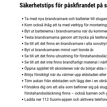
Säkerhetstips för påskfirandet på 
Ta med nya brandvarnare och batterier till stugan
Kom också ihåg att ta med verktyg för montering
Byt ut batterierna i brandvarnarna när du kommer 
Testa brandvarnarna genom att trycka på testkn
Se till att det finns en brandvarnare i alla sovu
Byt ut brandvarnaren minst vart tionde år.
Se till att det finns utrustning för förstahandssl
Se till att det inte finns brandfarligt material i 
Öppna spjället till skorstenen när du börjar elda i
Börja försiktigt när du värmer upp eldstaden eller
Töm askan från eldstaden och lägg den i en obrä
Försäkra dig om att alla som befinner sig på stug
förstahandssläckning finns – också barnen och 
Ladda ner 112 Suomi-appen och aktivera telefone