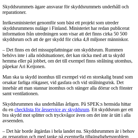
Skyddsrummets ägare ansvarar för skyddsrummets underhåll och
reparationer.
Inrikesministeriet genomför som bäst ett projekt som utreder
skyddsrummens nuläge i Finland. Ministeriet har redan publicerat
information från utredningen som visar att det finns cirka 50 500
skyddsrum och att de ger skydd för cirka 4,8 miljoner människor.
– Det finns en del missuppfattningar om skyddsrum. Rummen
behövs inte i alla nödsituationer, det kan räcka med att ta skydd
hemma eller på jobbet, om det till exempel finns strålning utomhus,
påpekar Ari Keijonen.
Man ska ta skydd inomhus till exempel vid en storskalig brand som
orsakar farliga rökgaser, vid gasfara och vid strålningsrisk. Det
innebär att man stannar inomhus och stänger alla dörrar och fönster
samt ventilationen.
Skyddsrummen ska underhållas årligen. På SPEK:s hemsida hittar
du en
checklista för årsservice av skyddsrum
. Ett skyddsrum ger ett
bra skydd mot splitter och tryckvågor även om det inte är tätt i alla
avseenden.
– Det här borde åtgärdas i hela landet nu. Skyddsrummen är i behov
av reparation och med tanke på eventuella tillgänglighetsproblem