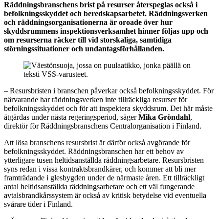
Räddningsbranschens brist på resurser återspeglas också i
befolkningsskyddet och beredskapsarbetet. Räddningsverken
och räddningsorganisationerna är oroade över hur
skyddsrummens inspektionsverksamhet hinner följas upp och
om resurserna räcker till vid storskaliga, samtidiga
störningssituationer och undantagsförhållanden.
– Resursbristen i branschen påverkar också befolkningsskyddet. För
närvarande har räddningsverken inte tillräckliga resurser för
befolkningsskyddet och för att inspektera skyddsrum. Det här måste
åtgärdas under nästa regeringsperiod, säger
Mika Gröndahl
,
direktör för Räddningsbranschens Centralorganisation i Finland.
Att lösa branschens resursbrist är därför också avgörande för
befolkningsskyddet. Räddningsbranschen har ett behov av
ytterligare tusen heltidsanställda räddningsarbetare. Resursbristen
syns redan i vissa kontraktsbrandkårer, och kommer att bli mer
framträdande i glesbygden under de närmaste åren. Ett tillräckligt
antal heltidsanställda räddningsarbetare och ett väl fungerande
avtalsbrandkårssystem är också av kritisk betydelse vid eventuella
svårare tider i Finland.