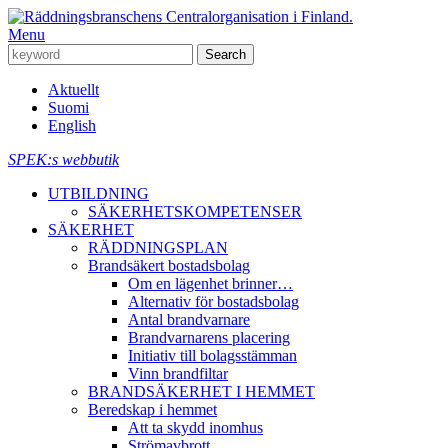
Menu
Aktuellt
Suomi
English
SPEK:s webbutik
UTBILDNING
SÄKERHETSKOMPETENSER
SÄKERHET
RÄDDNINGSPLAN
Brandsäkert bostadsbolag
Om en lägenhet brinner…
Alternativ för bostadsbolag
Antal brandvarnare
Brandvarnarens placering
Initiativ till bolagsstämman
Vinn brandfiltar
BRANDSÄKERHET I HEMMET
Beredskap i hemmet
Att ta skydd inomhus
Strömavbrott