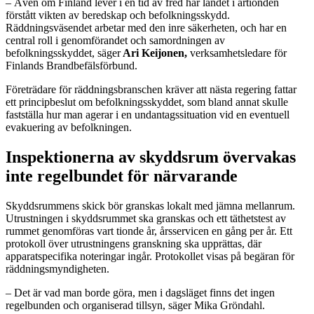
– Även om Finland lever i en tid av fred har landet i årtionden
förstått vikten av beredskap och befolkningsskydd.
Räddningsväsendet arbetar med den inre säkerheten, och har en
central roll i genomförandet och samordningen av
befolkningsskyddet, säger
Ari Keijonen,
verksamhetsledare för
Finlands Brandbefälsförbund.
Företrädare för räddningsbranschen kräver att nästa regering fattar
ett principbeslut om befolkningsskyddet, som bland annat skulle
fastställa hur man agerar i en undantagssituation vid en eventuell
evakuering av befolkningen.
Inspektionerna av skyddsrum övervakas
inte regelbundet för närvarande
Skyddsrummens skick bör granskas lokalt med jämna mellanrum.
Utrustningen i skyddsrummet ska granskas och ett täthetstest av
rummet genomföras vart tionde år, årsservicen en gång per år. Ett
protokoll över utrustningens granskning ska upprättas, där
apparatspecifika noteringar ingår. Protokollet visas på begäran för
räddningsmyndigheten.
– Det är vad man borde göra, men i dagsläget finns det ingen
regelbunden och organiserad tillsyn, säger Mika Gröndahl.