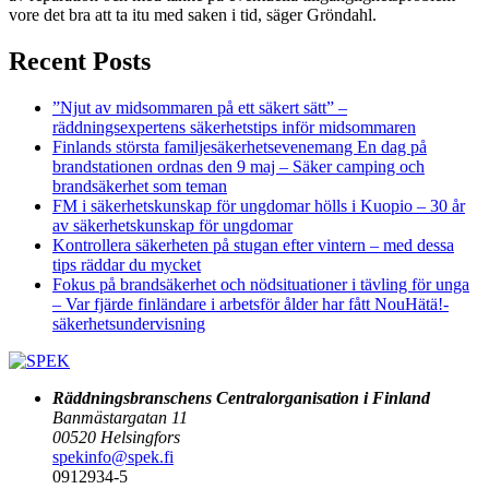
vore det bra att ta itu med saken i tid, säger Gröndahl.
Recent Posts
”Njut av midsommaren på ett säkert sätt” –
räddningsexpertens säkerhetstips inför midsommaren
Finlands största familjesäkerhetsevenemang En dag på
brandstationen ordnas den 9 maj – Säker camping och
brandsäkerhet som teman
FM i säkerhetskunskap för ungdomar hölls i Kuopio – 30 år
av säkerhetskunskap för ungdomar
Kontrollera säkerheten på stugan efter vintern – med dessa
tips räddar du mycket
Fokus på brandsäkerhet och nödsituationer i tävling för unga
– Var fjärde finländare i arbetsför ålder har fått NouHätä!-
säkerhetsundervisning
Räddningsbranschens Centralorganisation i Finland
Banmästargatan 11
00520 Helsingfors
spekinfo@spek.fi
0912934-5