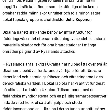
central roll. Räddningspersonalen har bland annat till
uppgift att släcka bränder som de ständiga attackerna
orsakar, rädda människor ur ruiner och röja minor, säger
LokalTapiola-gruppens chefdirektör
Juha Koponen
.
Ukraina har ett skrikande behov av infrastruktur för
räddningsväsendet eftersom räddningsväsendet lidit stora
materiella skador och förlorat brandstationer i många
områden på grund av Rysslands attacker.
– Rysslands anfallskrig i Ukraina har nu pågått i över två år.
Ukrainarna behöver fortfarande vår hjälp för att försvara
deras land och samtidigt friheten och värderingarna i den
demokratiska världen. I LokalTapiola har vi aktivt funderat
på olika sätt att stöda Ukraina. Tillsammans med de
finländska myndigheterna och en pålitlig samarbetspartner
hittade vi ett konkret sätt att hjälpa och stöda
räddningspersonalen i Ukraina i deras tunga uppgift, säger