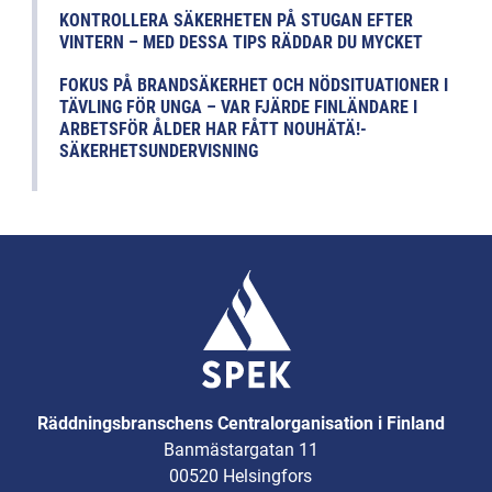
KONTROLLERA SÄKERHETEN PÅ STUGAN EFTER
VINTERN – MED DESSA TIPS RÄDDAR DU MYCKET
FOKUS PÅ BRANDSÄKERHET OCH NÖDSITUATIONER I
TÄVLING FÖR UNGA – VAR FJÄRDE FINLÄNDARE I
ARBETSFÖR ÅLDER HAR FÅTT NOUHÄTÄ!-
SÄKERHETSUNDERVISNING
Räddningsbranschens Centralorganisation i Finland
Banmästargatan 11
00520 Helsingfors