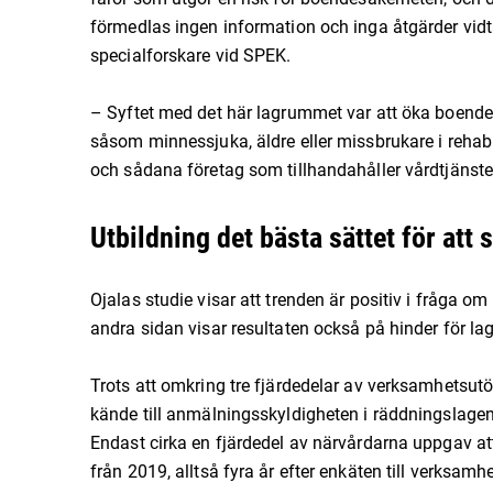
förmedlas ingen information och inga åtgärder vidta
specialforskare vid SPEK.
– Syftet med det här lagrummet var att öka boende
såsom minnessjuka, äldre eller missbrukare i reha
och sådana företag som tillhandahåller vårdtjänster,
Utbildning det bästa sättet för att
Ojalas studie visar att trenden är positiv i fråga o
andra sidan visar resultaten också på hinder för lags
Trots att omkring tre fjärdedelar av verksamhetsu
kände till anmälningsskyldigheten i räddningslagen,
Endast cirka en fjärdedel av närvårdarna uppgav att
från 2019, alltså fyra år efter enkäten till verksam