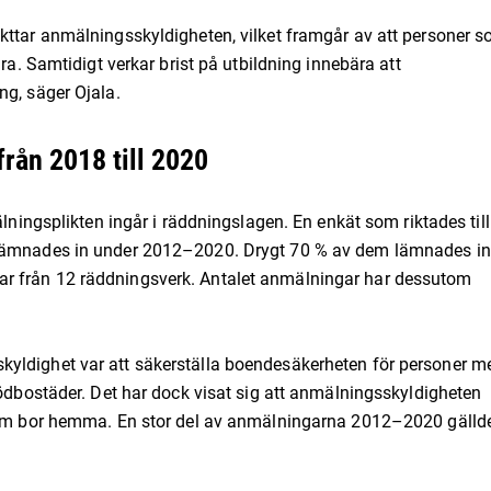
kttar anmälningsskyldigheten, vilket framgår av att personer 
ra. Samtidigt verkar brist på utbildning innebära att
ng, säger Ojala.
rån 2018 till 2020
älningsplikten ingår i räddningslagen. En enkät som riktades till
 lämnades in under 2012–2020. Drygt 70 % av dem lämnades in
r från 12 räddningsverk. Antalet anmälningar har dessutom
yldighet var att säkerställa boendesäkerheten för personer m
tödbostäder. Det har dock visat sig att anmälningsskyldigheten
 som bor hemma. En stor del av anmälningarna 2012–2020 gälld