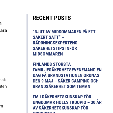
RECENT POSTS
h
bara
”NJUT AV MIDSOMMAREN PÅ ETT
SÄKERT SÄTT” –
RÄDDNINGSEXPERTENS
SÄKERHETSTIPS INFÖR
MIDSOMMAREN
FINLANDS STÖRSTA
FAMILJESÄKERHETSEVENEMANG EN
DAG PÅ BRANDSTATIONEN ORDNAS
risk
DEN 9 MAJ – SÄKER CAMPING OCH
BRANDSÄKERHET SOM TEMAN
eten
FM I SÄKERHETSKUNSKAP FÖR
UNGDOMAR HÖLLS I KUOPIO – 30 ÅR
om
AV SÄKERHETSKUNSKAP FÖR