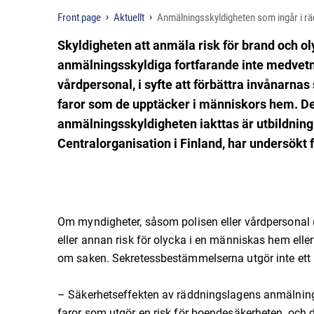
Front page
Aktuellt
Anmälningsskyldigheten som ingår i rädd
Skyldigheten att anmäla risk för brand och ol
anmälningsskyldiga fortfarande inte medvet
vårdpersonal, i syfte att förbättra invånar
faror som de upptäcker i människors hem. Det 
anmälningsskyldigheten iakttas är utbildning
Centralorganisation i Finland, har undersökt 
Om myndigheter, såsom polisen eller vårdpersonal (
eller annan risk för olycka i en människas hem ell
om saken. Sekretessbestämmelserna utgör inte ett 
– Säkerhetseffekten av räddningslagens anmälnin
faror som utgör en risk för boendesäkerheten, oc