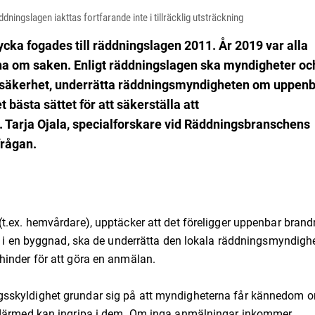
ningslagen iakttas fortfarande inte i tillräcklig utsträckning
ycka fogades till räddningslagen 2011. År 2019 var alla
na om saken. Enligt räddningslagen ska myndigheter oc
nas säkerhet, underrätta räddningsmyndigheten om uppen
bästa sättet för att säkerställa att
. Tarja Ojala, specialforskare vid Räddningsbranschens
frågan.
t.ex. hemvårdare), upptäcker att det föreligger uppenbar brand
er i en byggnad, ska de underrätta den lokala räddningsmyndigh
hinder för att göra en anmälan.
gsskyldighet grundar sig på att myndigheterna får kännedom 
h därmed kan ingripa i dem. Om inga anmälningar inkommer