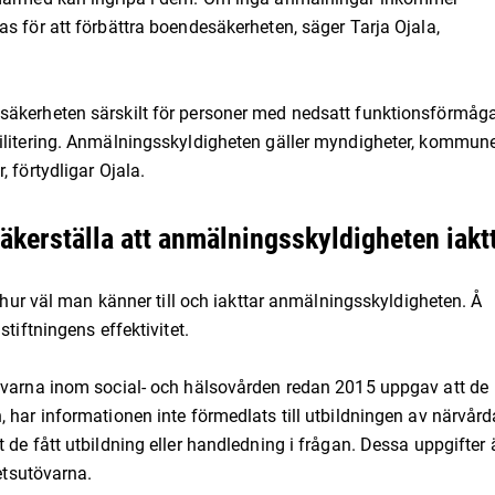
s för att förbättra boendesäkerheten, säger Tarja Ojala,
säkerheten särskilt för personer med nedsatt funktionsförmåga
bilitering. Anmälningsskyldigheten gäller myndigheter, kommun
 förtydligar Ojala.
 säkerställa att anmälningsskyldigheten iakt
m hur väl man känner till och iakttar anmälningsskyldigheten. Å
tiftningens effektivitet.
tövarna inom social- och hälsovården redan 2015 uppgav att de
 har informationen inte förmedlats till utbildningen av närvård
 de fått utbildning eller handledning i frågan. Dessa uppgifter 
hetsutövarna.