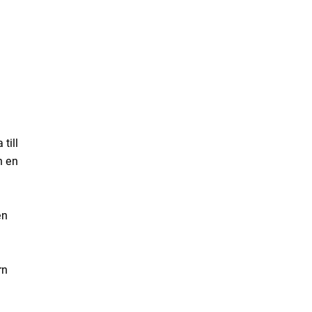
till
n en
en
rn