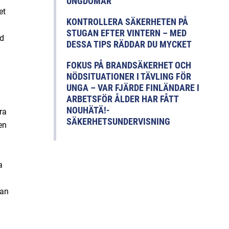
UNGDOMAR
et
KONTROLLERA SÄKERHETEN PÅ
STUGAN EFTER VINTERN – MED
id
DESSA TIPS RÄDDAR DU MYCKET
FOKUS PÅ BRANDSÄKERHET OCH
NÖDSITUATIONER I TÄVLING FÖR
UNGA – VAR FJÄRDE FINLÄNDARE I
ARBETSFÖR ÅLDER HAR FÅTT
NOUHÄTÄ!-
ra
SÄKERHETSUNDERVISNING
en
a
man