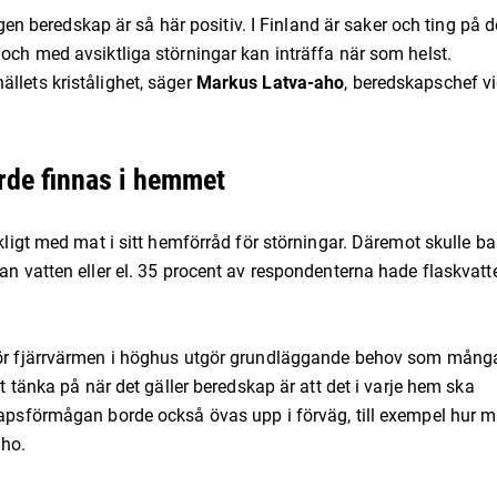
 egen beredskap är så här positiv. I Finland är saker och ting på d
 och med avsiktliga störningar kan inträffa när som helst.
llets kristålighet, säger
Markus Latva-aho
, beredskapschef v
orde finnas i hemmet
ckligt med mat i sitt hemförråd för störningar. Däremot skulle ba
tan vatten eller el. 35 procent av respondenterna hade flaskvatt
 för fjärrvärmen i höghus utgör grundläggande behov som mång
tt tänka på när det gäller beredskap är att det i varje hem ska
skapsförmågan borde också övas upp i förväg, till exempel hur 
aho.