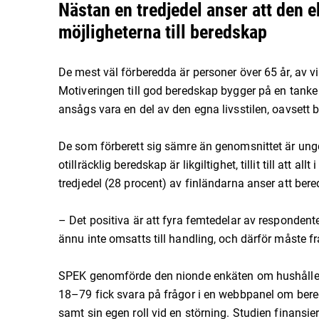
Nästan en tredjedel anser att den 
möjligheterna till beredskap
De mest väl förberedda är personer över 65 år, av v
Motiveringen till god beredskap bygger på en tanke
ansågs vara en del av den egna livsstilen, oavsett 
De som förberett sig sämre än genomsnittet är ungd
otillräcklig beredskap är likgiltighet, tillit till at
tredjedel (28 procent) av finländarna anser att bere
– Det positiva är att fyra femtedelar av respondent
ännu inte omsatts till handling, och därför måste
SPEK genomförde den nionde enkäten om hushållens
18–79 fick svara på frågor i en webbpanel om bered
samt sin egen roll vid en störning. Studien finansi