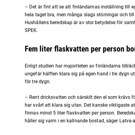
– Det är fint att se att finländarnas inställning till
hela taget bra, men många slags störningar och till
Hushållens beredskap är av stor betydelse för samhä
SPEK.
Fem liter flaskvatten per person b
Enligt studien har majoriteten av finländarna tillrä
ungefär hälften klara sig på egen hand i tre dygn u
för tre dygn.
– Rent dricksvatten och särskilt den el som krävs
har svårt att klara sig utan. Det kanske viktigaste a
finnas minst 5 liter flaskvatten per person. Bered
håller sig varm i en kallnande bostad, säger Latva-