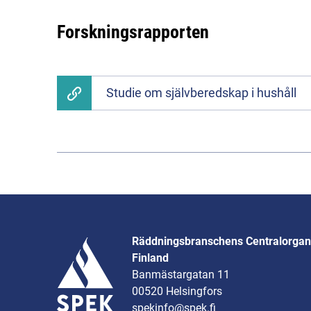
Forskningsrapporten
Studie om självberedskap i hushåll
Räddningsbranschens Centralorgani
Finland
Banmästargatan 11
00520 Helsingfors
spekinfo@spek.fi