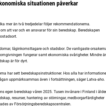
ekonomiska situationen påverkar
ilka mer än två tredjedelar följer rekommendationerna.
 om att var och en ansvarar för sin beredskap. Beredskapen
bostadsort.
omar, låginkomsttagare och stadsbor. De vanligaste orsakerna 
t allt i omgivningen fungerar samt ekonomiska svårigheter. Mindre ä
dskap är för dyrt.
erna har sett beredskapsinstruktioner. Hos alla har information
 frågan uppmärksammas även i fortsättningen, säger Latva-aho.
 egen beredskap våren 2025. Tusen invånare i Finland i ålde
skap, resurser, hantering av störningar, medborgarfärdigheter
erades av Försörjningsberedskapscentralen.