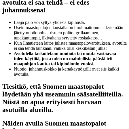
avotulta ei saa tehdä – ei edes
juhannuksena!
Laaja palo voi syttyä yhdestä kipinästä.
Usein maastopalojen taustalla on huolimattomuus: kytemään
jätetty nuotiopohja, risujen poltto, grillaaminen,
tupakantumpit, ilkivaltana sytytetty roskakatos…
Kun Ilmatieteen laitos julistaa maastopalovaroituksen, avotulta
ei saa tehdä lainkaan, vaikka olisi keskikesän juhla!
Avotulella tarkoitetaan nuotiota tai muuta vastaavaa
tulen käyttöä, josta tulen on mahdollista päästä irti
maapohjan kautta tai kipinöinnin vuoksi.
Nuotio, juhannuskokko ja kertakäyttögrilli ovat siis kaikki
avotulia.
Tiesitkö, että Suomen maastopalot
löydetään yhä useammin sääsatelliiteilla.
Niistä on apua erityisesti harvaan
asutuilla alueilla.
Näiden avulla Suomen maastopalot