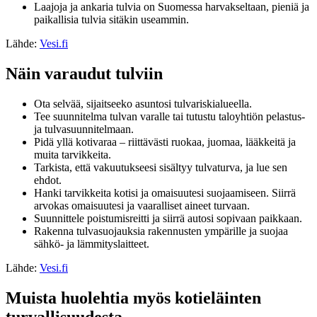
Laajoja ja ankaria tulvia on Suomessa harvakseltaan, pieniä ja
paikallisia tulvia sitäkin useammin.
Lähde:
Vesi.fi
Näin varaudut tulviin
Ota selvää, sijaitseeko asuntosi tulvariskialueella.
Tee suunnitelma tulvan varalle tai tutustu taloyhtiön pelastus-
ja tulvasuunnitelmaan.
Pidä yllä kotivaraa – riittävästi ruokaa, juomaa, lääkkeitä ja
muita tarvikkeita.
Tarkista, että vakuutukseesi sisältyy tulvaturva, ja lue sen
ehdot.
Hanki tarvikkeita kotisi ja omaisuutesi suojaamiseen. Siirrä
arvokas omaisuutesi ja vaaralliset aineet turvaan.
Suunnittele poistumisreitti ja siirrä autosi sopivaan paikkaan.
Rakenna tulvasuojauksia rakennusten ympärille ja suojaa
sähkö- ja lämmityslaitteet.
Lähde:
Vesi.fi
Muista huolehtia myös kotieläinten
turvallisuudesta.