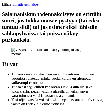
Lähde:
Ilmatieteen laitos
Salamaniskun todennäköisyys on erittäin
suuri, jos tukka nousee pystyyn (tai edes
tuntuu siltä) tai jos esimerkiksi lähistön
sähköpylväissä tai puissa näkyy
purkauksia.
Tulvat
Tulvariskien arvioidaan kasvavan. Ilmastonmuutos lisää
vuotuista vaihtelua, minkä vuoksi
tulvia on aiempaa
vaikeampi ennustaa
.
Tulvia esiintyy
eniten rannikon alavilla alueilla sekä
jokivarsilla
, joiden valuma-alueella on vähän järviä
varastoimassa vettä ja tasaamassa virtaamia.
Vesistöjen varsilla voi esiintyä aiempaa useammin
talvitulvia
,
varsinkin Etelä- ja Keski-Suomessa.