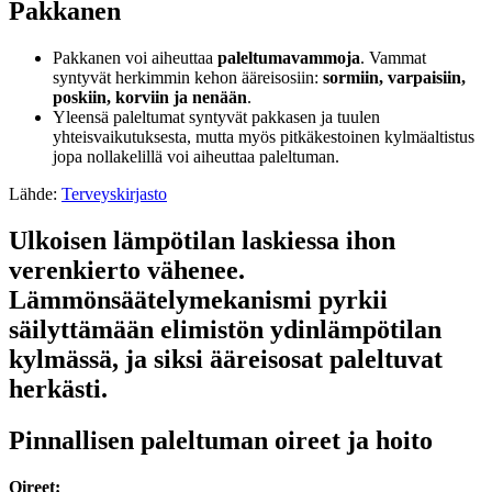
Pakkanen
Pakkanen voi aiheuttaa
paleltumavammoja
. Vammat
syntyvät herkimmin kehon ääreisosiin:
sormiin, varpaisiin,
poskiin, korviin ja nenään
.
Yleensä paleltumat syntyvät pakkasen ja tuulen
yhteisvaikutuksesta, mutta myös pitkäkestoinen kylmäaltistus
jopa nollakelillä voi aiheuttaa paleltuman.
Lähde:
Terveyskirjasto
Ulkoisen lämpötilan laskiessa ihon
verenkierto vähenee.
Lämmönsäätelymekanismi pyrkii
säilyttämään elimistön ydinlämpötilan
kylmässä, ja siksi ääreisosat paleltuvat
herkästi.
Pinnallisen paleltuman oireet ja hoito
Oireet: