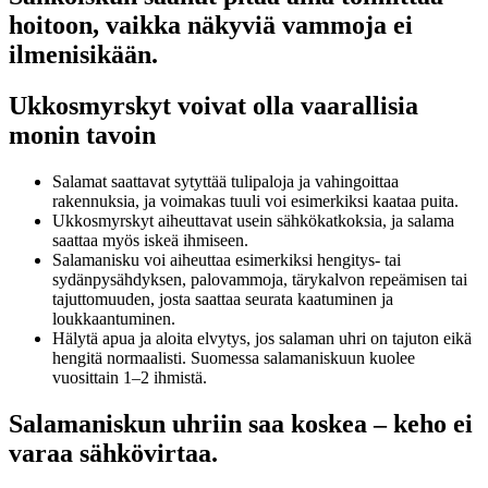
hoitoon, vaikka näkyviä vammoja ei
ilmenisikään.
Ukkosmyrskyt voivat olla vaarallisia
monin tavoin
Salamat saattavat sytyttää tulipaloja ja vahingoittaa
rakennuksia, ja voimakas tuuli voi esimerkiksi kaataa puita.
Ukkosmyrskyt aiheuttavat usein sähkökatkoksia, ja salama
saattaa myös iskeä ihmiseen.
Salamanisku voi aiheuttaa esimerkiksi hengitys- tai
sydänpysähdyksen, palovammoja, tärykalvon repeämisen tai
tajuttomuuden, josta saattaa seurata kaatuminen ja
loukkaantuminen.
Hälytä apua ja aloita elvytys, jos salaman uhri on tajuton eikä
hengitä normaalisti. Suomessa salamaniskuun kuolee
vuosittain 1–2 ihmistä.
Salamaniskun uhriin saa koskea – keho ei
varaa sähkövirtaa.