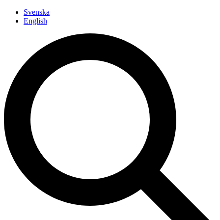
Siirry
Svenska
sisältöön
English