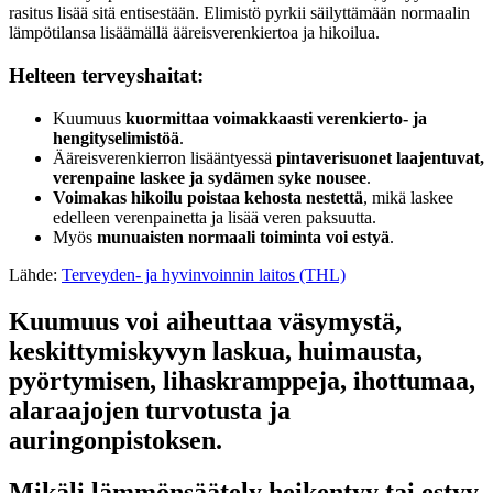
rasitus lisää sitä entisestään. Elimistö pyrkii säilyttämään normaalin
lämpötilansa lisäämällä ääreisverenkiertoa ja hikoilua.
Helteen terveyshaitat:
Kuumuus
kuormittaa voimakkaasti verenkierto- ja
hengityselimistöä
.
Ääreisverenkierron lisääntyessä
pintaverisuonet laajentuvat,
verenpaine laskee ja sydämen syke nousee
.
Voimakas hikoilu poistaa kehosta nestettä
, mikä laskee
edelleen verenpainetta ja lisää veren paksuutta.
Myös
munuaisten normaali toiminta voi estyä
.
Lähde:
Terveyden- ja hyvinvoinnin laitos (THL)
Kuumuus voi aiheuttaa väsymystä,
keskittymiskyvyn laskua, huimausta,
pyörtymisen, lihaskramppeja, ihottumaa,
alaraajojen turvotusta ja
auringonpistoksen.
Mikäli lämmönsäätely heikentyy tai estyy