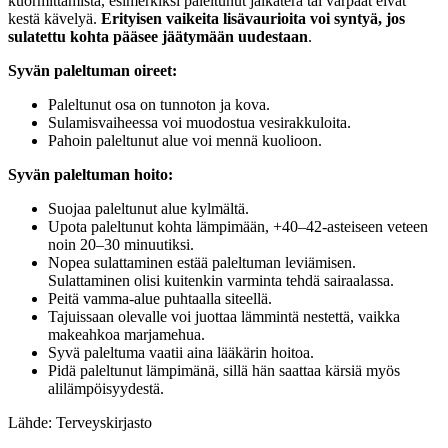
kuormittamista, esimerkiksi paleltunut jalkaterä tai varpaat eivät
kestä kävelyä.
Erityisen vaikeita lisävaurioita voi syntyä, jos
sulatettu kohta pääsee jäätymään uudestaan
.
Syvän paleltuman oireet:
Paleltunut osa on tunnoton ja kova.
Sulamisvaiheessa voi muodostua vesirakkuloita.
Pahoin paleltunut alue voi mennä kuolioon.
Syvän paleltuman hoito:
Suojaa paleltunut alue kylmältä.
Upota paleltunut kohta lämpimään, +40–42-asteiseen veteen
noin 20–30 minuutiksi.
Nopea sulattaminen estää paleltuman leviämisen.
Sulattaminen olisi kuitenkin varminta tehdä sairaalassa.
Peitä vamma-alue puhtaalla siteellä.
Tajuissaan olevalle voi juottaa lämmintä nestettä, vaikka
makeahkoa marjamehua.
Syvä paleltuma vaatii aina lääkärin hoitoa.
Pidä paleltunut lämpimänä, sillä hän saattaa kärsiä myös
alilämpöisyydestä.
Lähde: Terveyskirjasto