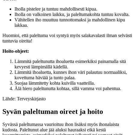
Iholla pistelee ja tuntuu mahdollisesti kipua.
Iholla on valkoinen laikku, ja paleltumakohta tuntuu kovalta.
Vähitellen iho muuttuu tunnottomaksi ja mahdollinen kipu
lakkaa.
Huomioi, että paleltuma voi syntyä myös salakavalasti ilman selvästi
tuntuvia oireita!
Hoito-ohjeet:
Lämmitä paleltunutta ihoaluetta esimerkiksi painamalla sitä
kevyesti lämpimällä kädellä.
Lämmitä ihoaluetta, kunnes ihon väri palautuu normaaliksi,
kovettuma häviää ja tunto palaa.
Suojaa lämmitetty kohta kuivilla vaatteilla.
Älä hiero paleltunutta kohtaa, sillä vamma voi pahentua.
Lähde: Terveyskirjasto
Syvän paleltuman oireet ja hoito
Syvässä paleltumassa vaurioituu ihon lisäksi myös ihonalaista
kudosta. Paleltunut alue jää aluksi hauraaksi eikä kestä