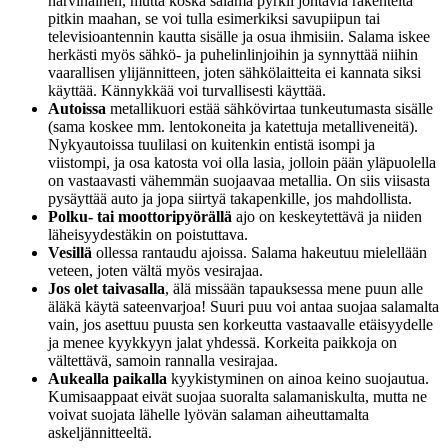
harvinainen, mutta koska salama pyrkii johtavia rakenteita
pitkin maahan, se voi tulla esimerkiksi savupiipun tai
televisioantennin kautta sisälle ja osua ihmisiin. Salama iskee
herkästi myös sähkö- ja puhelinlinjoihin ja synnyttää niihin
vaarallisen ylijännitteen, joten sähkölaitteita ei kannata siksi
käyttää. Kännykkää voi turvallisesti käyttää.
Autoissa
metallikuori estää sähkövirtaa tunkeutumasta sisälle
(sama koskee mm. lentokoneita ja katettuja metalliveneitä).
Nykyautoissa tuulilasi on kuitenkin entistä isompi ja
viistompi, ja osa katosta voi olla lasia, jolloin pään yläpuolella
on vastaavasti vähemmän suojaavaa metallia. On siis viisasta
pysäyttää auto ja jopa siirtyä takapenkille, jos mahdollista.
Polku- tai moottoripyörällä
ajo on keskeytettävä ja niiden
läheisyydestäkin on poistuttava.
Vesillä
ollessa rantaudu ajoissa. Salama hakeutuu mielellään
veteen, joten vältä myös vesirajaa.
Jos olet taivasalla
, älä missään tapauksessa mene puun alle
äläkä käytä sateenvarjoa! Suuri puu voi antaa suojaa salamalta
vain, jos asettuu puusta sen korkeutta vastaavalle etäisyydelle
ja menee kyykkyyn jalat yhdessä. Korkeita paikkoja on
vältettävä, samoin rannalla vesirajaa.
Aukealla paikalla
kyykistyminen on ainoa keino suojautua.
Kumisaappaat eivät suojaa suoralta salamaniskulta, mutta ne
voivat suojata lähelle lyövän salaman aiheuttamalta
askeljännitteeltä.