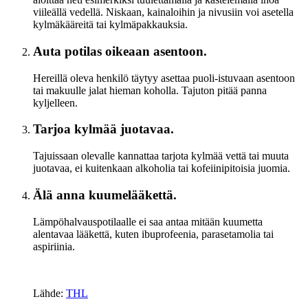
viileällä vedellä. Niskaan, kainaloihin ja nivusiin voi asetella
kylmäkääreitä tai kylmäpakkauksia.
Auta potilas oikeaan asentoon.
Hereillä oleva henkilö täytyy asettaa puoli-istuvaan asentoon
tai makuulle jalat hieman koholla. Tajuton pitää panna
kyljelleen.
Tarjoa kylmää juotavaa.
Tajuissaan olevalle kannattaa tarjota kylmää vettä tai muuta
juotavaa, ei kuitenkaan alkoholia tai kofeiinipitoisia juomia.
Älä anna kuumelääkettä.
Lämpöhalvauspotilaalle ei saa antaa mitään kuumetta
alentavaa lääkettä, kuten ibuprofeenia, parasetamolia tai
aspiriinia.
Lähde:
THL