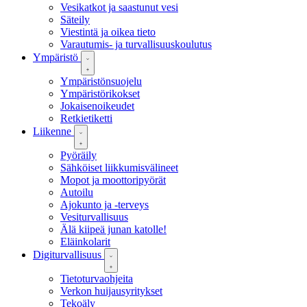
Vesikatkot ja saastunut vesi
Säteily
Viestintä ja oikea tieto
Varautumis- ja turvallisuuskoulutus
Ympäristö
Ympäristönsuojelu
Ympäristörikokset
Jokaisenoikeudet
Retkietiketti
Liikenne
Pyöräily
Sähköiset liikkumisvälineet
Mopot ja moottoripyörät
Autoilu
Ajokunto ja -terveys
Vesiturvallisuus
Älä kiipeä junan katolle!
Eläinkolarit
Digiturvallisuus
Tietoturvaohjeita
Verkon huijausyritykset
Tekoäly