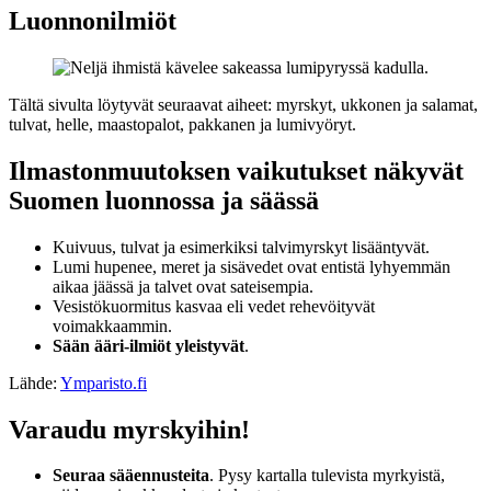
Luonnonilmiöt
Tältä sivulta löytyvät seuraavat aiheet: myrskyt, ukkonen ja salamat,
tulvat, helle, maastopalot, pakkanen ja lumivyöryt.
Ilmastonmuutoksen vaikutukset näkyvät
Suomen luonnossa ja säässä
Kuivuus, tulvat ja esimerkiksi talvimyrskyt lisääntyvät.
Lumi hupenee, meret ja sisävedet ovat entistä lyhyemmän
aikaa jäässä ja talvet ovat sateisempia.
Vesistökuormitus kasvaa eli vedet rehevöityvät
voimakkaammin.
Sään ääri-ilmiöt yleistyvät
.
Lähde:
Ymparisto.fi
Varaudu myrskyihin!
Seuraa sääennusteita
. Pysy kartalla tulevista myrkyistä,