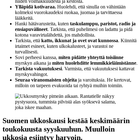
niiden voimakkuudesta ja kestosta.
Ylläpidä kotivaraa.
Huolehdi, että sinulla on vähintään
kolmeksi vuorokaudeksi ruokaa, juomaa ja tarvittaessa
lääkkeitä.
Hanki hätävarusteita, kuten
taskulamppu, paristot, radio ja
ensiapuvälineet
. Tarkista, että puhelimesi on ladattu ja pidä
kotona varavirtalähdettä, jos mahdollista.
Tarkista, että
katto, ikkunat ja ovet ovat kunnossa
. Kiinnitä
irtaimet esineet, kuten ulkokalusteet, ja varastoi ne
turvallisesti.
Sovi perheesi kanssa,
miten pidätte yhteyttä toisiinne
myrskyn aikana ja
miten huolehditte lemmikkieläimistänne
.
Tarkista vakuutuksesi
. Varmista, että vakuutuksesi kattavat
myrskyvahingot.
Seuraa viranomaisten ohjeita
ja varoituksia. He kertovat,
milloin on tarpeen evakuoida tai ryhtyä muihin toimiin.
Suomen ukkoskausi kestää keskimäärin
toukokuusta syyskuuhun. Muulloin
ukkosia esiintyy harvoin.