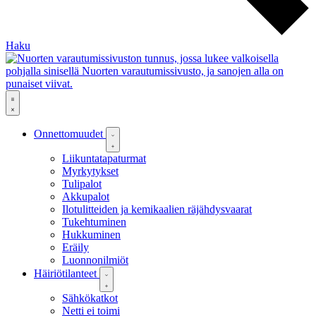
Haku
Onnettomuudet
Liikuntatapaturmat
Myrkytykset
Tulipalot
Akkupalot
Ilotulitteiden ja kemikaalien räjähdysvaarat
Tukehtuminen
Hukkuminen
Eräily
Luonnonilmiöt
Häiriötilanteet
Sähkökatkot
Netti ei toimi