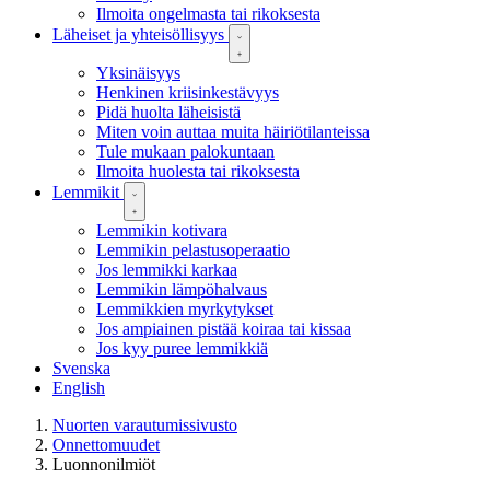
Ilmoita ongelmasta tai rikoksesta
Läheiset ja yhteisöllisyys
Yksinäisyys
Henkinen kriisinkestävyys
Pidä huolta läheisistä
Miten voin auttaa muita häiriötilanteissa
Tule mukaan palokuntaan
Ilmoita huolesta tai rikoksesta
Lemmikit
Lemmikin kotivara
Lemmikin pelastusoperaatio
Jos lemmikki karkaa
Lemmikin lämpöhalvaus
Lemmikkien myrkytykset
Jos ampiainen pistää koiraa tai kissaa
Jos kyy puree lemmikkiä
Svenska
English
Nuorten varautumissivusto
Onnettomuudet
Luonnonilmiöt