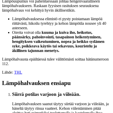
Lämpöuupumus voi pahentuessaan johtaa hengenvaaralliseen
lämpöhalvaukseen. Raskaan fyysisen rasituksen seurauksena
lämpöhalvaus voi kehittyä hyvin äkillisestikin.
Lämpöhalvauksessa elimistö ei pysty poistamaan lämpöä
riittävästi, hikoilu tyrehtyy ja kehon lämpötila nousee yli 40
asteeseen.
Oireita voivat olla
kuuma ja kuiva iho, heikotus,
päänsärky, pahoinvointi, tasapainon heikentyminen,
hengityksen vaikeutuminen, nopea ja heikko sydämen
syke, poikkeava käytös tai sekavuus, kouristelu ja
äkillinen tajunnan menetys.
Lämpöhalvausta epäiltäessä tulee välittömästi soittaa hätänumeroon
112.
Lähde:
THL
Lämpöhalvauksen ensiapu
Siirrä potilas varjoon ja viileään.
Lämpöhalvauksen saanut täytyy siirtää varjoon ja viileään, ja
häneltä täytyy riisua vaatteet. Kehon viilentäminen pitää
aloittaa heti esimerkiksi tuulettamalla ja kastelemalla ihoa