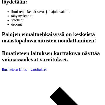
löydetään:
ihmisten tekemät savu- ja hajuhavainnot
tähystyslennot
satelliitit
droonit
Palojen ennaltaehkäisyssä on keskeistä
maastopalovaroitusten noudattaminen!
Ilmatieteen laitoksen karttakuva näyttää
voimassaolevat varoitukset.
Ilmatieteen laitos – varoitukset