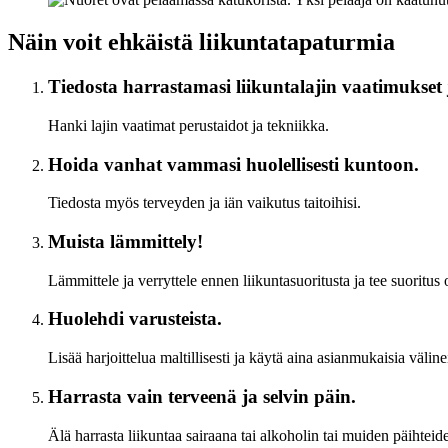
Näin voit ehkäistä liikuntatapaturmia
Tiedosta harrastamasi liikuntalajin vaatimukset j
Hanki lajin vaatimat perustaidot ja tekniikka.
Hoida vanhat vammasi huolellisesti kuntoon.
Tiedosta myös terveyden ja iän vaikutus taitoihisi.
Muista lämmittely!
Lämmittele ja verryttele ennen liikuntasuoritusta ja tee suoritu
Huolehdi varusteista.
Lisää harjoittelua maltillisesti ja käytä aina asianmukaisia välin
Harrasta vain terveenä ja selvin päin.
Älä harrasta liikuntaa sairaana tai alkoholin tai muiden päihtei