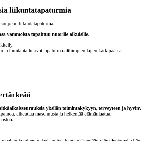
sia liikuntatapaturmia
sin jokin liikuntatapaturma.
sa vammoista tapahtuu nuorille aikuisille
.
nkkeily.
lu ja lumilautailu ovat tapaturma-alttiimpien lajien kärkipäässä.
ertärkeää
itkäaikaisseurauksia yksilön toimintakykyyn, terveyteen ja hyvinv
painoa, aiheuttaa masennusta ja heikentää elämänlaatua.
riskiä.