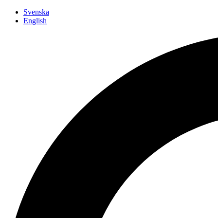
Siirry
Svenska
sisältöön
English