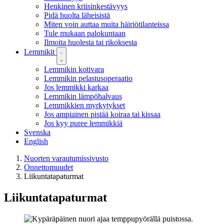
Henkinen kriisinkestävyys
Pidä huolta läheisistä
Miten voin auttaa muita häiriötilanteissa
Tule mukaan palokuntaan
Ilmoita huolesta tai rikoksesta
Lemmikit
Lemmikin kotivara
Lemmikin pelastusoperaatio
Jos lemmikki karkaa
Lemmikin lämpöhalvaus
Lemmikkien myrkytykset
Jos ampiainen pistää koiraa tai kissaa
Jos kyy puree lemmikkiä
Svenska
English
Nuorten varautumissivusto
Onnettomuudet
Liikuntatapaturmat
Liikuntatapaturmat