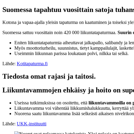
Suomessa tapahtuu vuosittain satoja tuhan
Kotona ja vapaa-ajalla yleisin tapaturma on kaatuminen ja toiseksi ylei
Suomessa sattuu vuosittain noin 420 000 liikuntatapaturmaa.
Suurin o
Eniten liikuntatapaturmia aiheuttavat jalkapallo, salibandy ja le
Myös moottoriurheilu, suunnistus, tietyt kamppailulajit, laskette
Useimmin liikunnan parissa loukataan polvi, nilkka tai selkä.
Lähde:
Kotitapaturma.fi
Tiedosta omat rajasi ja taitosi.
Liikuntavammojen ehkäisy ja hoito on sup
Useissa tutkimuksissa on osoitettu, että
liikuntavammoilla on p
Liikuntavamma voi vähentää liikkumishalukkuutta, kerryttää yli
Nuorena saatu liikuntavamma lisää selkeästi aikaisen nivelrikon 
Lähde:
UKK-instituutti