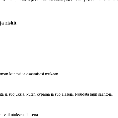
a riskit.
s oman kuntosi ja osaamisesi mukaan.
eitä ja suojuksia, kuten kypärää ja suojalaseja. Noudata lajin sääntöjä.
den vaikutuksen alaisena.