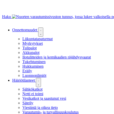
Haku
Onnettomuudet
Liikuntatapaturmat
Myrkytykset
Tulipalot
Akkupalot
Ilotulitteiden ja kemikaalien räjähdysvaarat
Tukehtuminen
Hukkuminen
Eräily
Luonnonilmiöt
Häiriötilanteet
Sähkökatkot
Netti ei toimi
Vesikatkot ja saastunut vesi
Säteily
Viestintä ja oikea tieto
Varautumis- ja turvallisuuskoulutus