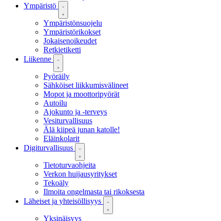
Ympäristö
Ympäristönsuojelu
Ympäristörikokset
Jokaisenoikeudet
Retkietiketti
Liikenne
Pyöräily
Sähköiset liikkumisvälineet
Mopot ja moottoripyörät
Autoilu
Ajokunto ja -terveys
Vesiturvallisuus
Älä kiipeä junan katolle!
Eläinkolarit
Digiturvallisuus
Tietoturvaohjeita
Verkon huijausyritykset
Tekoäly
Ilmoita ongelmasta tai rikoksesta
Läheiset ja yhteisöllisyys
Yksinäisyys