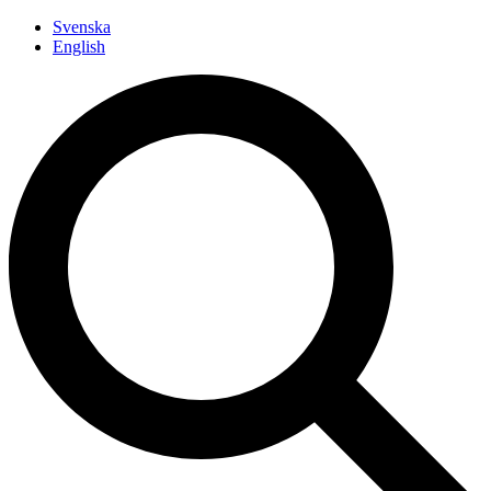
Siirry
Svenska
sisältöön
English