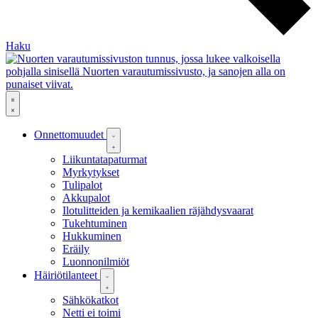
Haku
Onnettomuudet
Liikuntatapaturmat
Myrkytykset
Tulipalot
Akkupalot
Ilotulitteiden ja kemikaalien räjähdysvaarat
Tukehtuminen
Hukkuminen
Eräily
Luonnonilmiöt
Häiriötilanteet
Sähkökatkot
Netti ei toimi