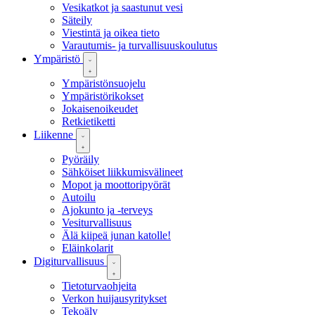
Vesikatkot ja saastunut vesi
Säteily
Viestintä ja oikea tieto
Varautumis- ja turvallisuuskoulutus
Ympäristö
Ympäristönsuojelu
Ympäristörikokset
Jokaisenoikeudet
Retkietiketti
Liikenne
Pyöräily
Sähköiset liikkumisvälineet
Mopot ja moottoripyörät
Autoilu
Ajokunto ja -terveys
Vesiturvallisuus
Älä kiipeä junan katolle!
Eläinkolarit
Digiturvallisuus
Tietoturvaohjeita
Verkon huijausyritykset
Tekoäly