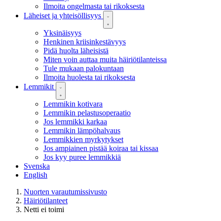
Ilmoita ongelmasta tai rikoksesta
Läheiset ja yhteisöllisyys
Yksinäisyys
Henkinen kriisinkestävyys
Pidä huolta läheisistä
Miten voin auttaa muita häiriötilanteissa
Tule mukaan palokuntaan
Ilmoita huolesta tai rikoksesta
Lemmikit
Lemmikin kotivara
Lemmikin pelastusoperaatio
Jos lemmikki karkaa
Lemmikin lämpöhalvaus
Lemmikkien myrkytykset
Jos ampiainen pistää koiraa tai kissaa
Jos kyy puree lemmikkiä
Svenska
English
Nuorten varautumissivusto
Häiriötilanteet
Netti ei toimi