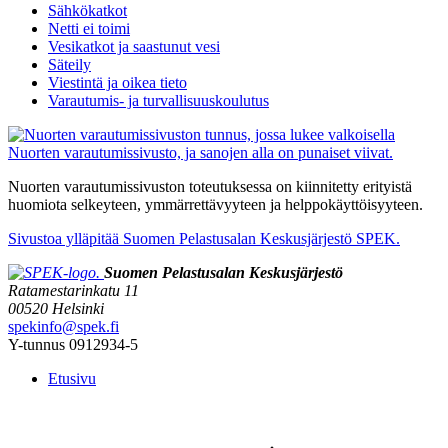
Sähkökatkot
Netti ei toimi
Vesikatkot ja saastunut vesi
Säteily
Viestintä ja oikea tieto
Varautumis- ja turvallisuuskoulutus
Nuorten varautumissivuston toteutuksessa on kiinnitetty erityistä
huomiota selkeyteen, ymmärrettävyyteen ja helppokäyttöisyyteen.
Sivustoa ylläpitää Suomen Pelastusalan Keskusjärjestö SPEK.
Suomen Pelastusalan Keskusjärjestö
Ratamestarinkatu 11
00520 Helsinki
spekinfo@spek.fi
Y-tunnus 0912934-5
Etusivu