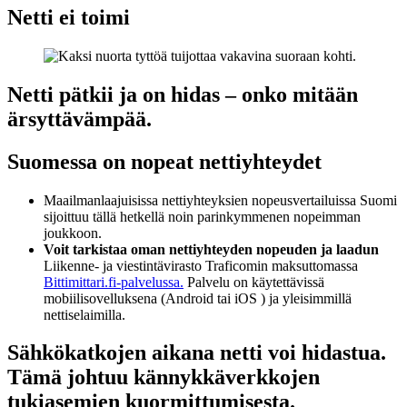
Netti ei toimi
Netti pätkii ja on hidas – onko mitään
ärsyttävämpää.
Suomessa on nopeat nettiyhteydet
Maailmanlaajuisissa nettiyhteyksien nopeusvertailuissa Suomi
sijoittuu tällä hetkellä noin parinkymmenen nopeimman
joukkoon.
Voit tarkistaa oman nettiyhteyden nopeuden
ja laadun
Liikenne- ja viestintävirasto Traficomin maksuttomassa
Bittimittari.fi-palvelussa.
Palvelu on käytettävissä
mobiilisovelluksena (Android tai iOS ) ja yleisimmillä
nettiselaimilla.
Sähkökatkojen aikana netti voi hidastua.
Tämä johtuu kännykkäverkkojen
tukiasemien kuormittumisesta.