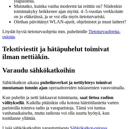
yläpuolella.
Muistatko, kuinka vanha modeemi tai reititin on? Niidenkin
toimintakyky heikkenee ajan myötä. 4–5-vuotias verkkolaite
on jo eläkeiässä, ja se voi olla myös tietoturvariski.
Olethan päivittänyt WLAN-ajurit, ohjelmistot ja muut laitteet?
Löydät hyviä tietoturvaohjeita mm. puhelimille
Tietoturvaohjeita-
osiosta
.
Tekstiviestit ja hätäpuhelut toimivat
ilman nettiäkin.
Varaudu sähkökatkoihin
Sähkökatkon aikana
puhelinverkot ja nettiyhteys toimivat
muutaman tunnin ajan
operaattoreiden tukiasemien varavoimalla.
Kun puhelin ja netti lakkaavat toimimasta,
saat tietoa radion
välityksellä
. Kaikilla pitäisikin olla kotona häiriötilanteita varten
paristoilla toimiva radio ja varaparistoja. Tämä voi tuntua
vanhanaikaiselta, mutta radiosta voi olla suurta hyötyä, kun
tositilanne yllättää.
Lisää sähkökatkoihin varautumisesta
Sähkökatkot-osiossa
.