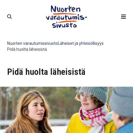
Siirry
Siirry
sisältöön
sisältöön
Nuorten varautumissivusto
Läheiset ja yhteisöllisyys
Pidä huolta läheisistä
Pidä huolta läheisistä