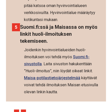
pitää katsoa oman hyvinvointialueen
verkkosivuilta. Hyvinvointialue määräytyy
kotikuntasi mukaan.
Suomi.fi:ssä ja Maisassa on myös
linkit huoli-ilmoituksen
tekemiseen.
Joidenkin hyvinvointialueiden huoli-
ilmoituksen voi tehdä myös
Suomi.fi-
sivustolla
. Laita sivuston hakukenttään
”Huoli-ilmoitus”, niin löydät oikeat linkit.
Maisa-potilastietojärjestelmää
käyttävät
voivat tehdä ilmoituksen Maisan etusivulla
olevan linkin kautta.