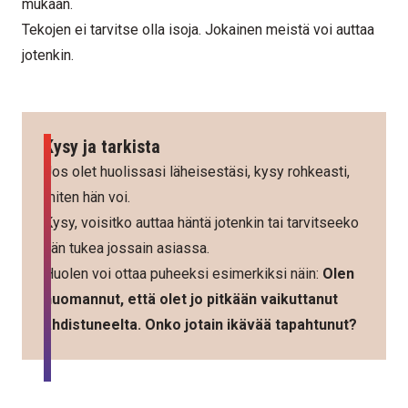
mukaan.
Tekojen ei tarvitse olla isoja. Jokainen meistä voi auttaa
jotenkin.
Kysy ja tarkista
Jos olet huolissasi läheisestäsi, kysy rohkeasti,
miten hän voi.
Kysy, voisitko auttaa häntä jotenkin tai tarvitseeko
hän tukea jossain asiassa.
Huolen voi ottaa puheeksi esimerkiksi näin:
Olen
huomannut, että olet jo pitkään vaikuttanut
ahdistuneelta. Onko jotain ikävää tapahtunut?