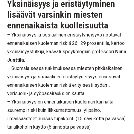
Yksinäisyys ja eristäytyminen
lisäävät varsinkin miesten
ennenaikaista kuolleisuutta
– Yksinäisyys ja sosiaalinen eristäytyneisyys nostavat
ennenaikaisen kuoleman riskiä 26–29 prosentilla, kertoo
yksinäisyystutkija, kasvatuspsykologian professori
Niina
Junttila.
– Suomalaisessa tutkimuksessa miesten pitkäaikainen
yksinäisyys ja sosiaalinen eristäytyneisyys ennustivat
ennenaikaisen kuoleman riskiä erityisesti sydän-,
verisuoni- ja syöpäsairauksien kautta.
– Yksinäisyys on ennenaikaisen kuoleman kannalta
suurempi riski kuin liikkumattomuus, ylipaino,
ilmansaasteet, runsas tupakointi (15 savuketta päivässä)
tai alkoholin käyttö (6 annosta päivässä).