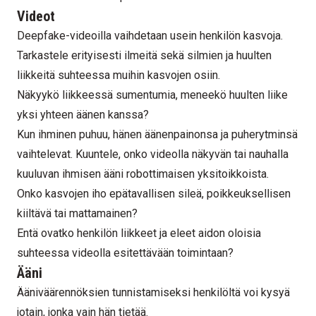
Videot
Deepfake-videoilla vaihdetaan usein henkilön kasvoja.
Tarkastele erityisesti ilmeitä sekä silmien ja huulten
liikkeitä suhteessa muihin kasvojen osiin.
Näkyykö liikkeessä sumentumia, meneekö huulten liike
yksi yhteen äänen kanssa?
Kun ihminen puhuu, hänen äänenpainonsa ja puherytminsä
vaihtelevat. Kuuntele, onko videolla näkyvän tai nauhalla
kuuluvan ihmisen ääni robottimaisen yksitoikkoista.
Onko kasvojen iho epätavallisen sileä, poikkeuksellisen
kiiltävä tai mattamainen?
Entä ovatko henkilön liikkeet ja eleet aidon oloisia
suhteessa videolla esitettävään toimintaan?
Ääni
Ääniväärennöksien tunnistamiseksi henkilöltä voi kysyä
jotain, jonka vain hän tietää.