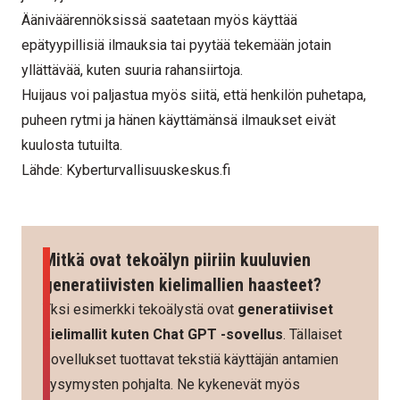
Ääniväärennöksissä saatetaan myös käyttää
epätyypillisiä ilmauksia tai pyytää tekemään jotain
yllättävää, kuten suuria rahansiirtoja.
Huijaus voi paljastua myös siitä, että henkilön puhetapa,
puheen rytmi ja hänen käyttämänsä ilmaukset eivät
kuulosta tutuilta.
Lähde:
Kyberturvallisuuskeskus.fi
Mitkä ovat tekoälyn piiriin kuuluvien
generatiivisten kielimallien haasteet?
Yksi esimerkki tekoälystä ovat
generatiiviset
kielimallit kuten Chat GPT -sovellus
. Tällaiset
sovellukset tuottavat tekstiä käyttäjän antamien
kysymysten pohjalta. Ne kykenevät myös