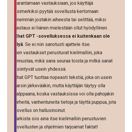
parantamaan vastauksiaan, jos käyttäjä
esimerkiksi pyytää sovellusta kertomaan
enemmän jostakin aiheesta tai selittää, miksi
vastaus ei hänen mielestään ollut hyödyllinen.
Chat GPT -sovelluksessa ei kuitenkaan ole
älyä
. Se ei niin sanotusti ajattele itse.
Sen vastaukset perustuvat kielimalliin, joka
ennustaa, mikä sana seuraa toista ja mitkä sanat
esiintyvät usein yhdessä.
Chat GPT tuottaa nopeasti tekstiä, joka on usein
varsin järkevääkin, mutta käyttäjän täytyy olla
valppaana, koska vastauksissa voi olla pahojakin
virheitä, vanhentuneita tietoja ja täyttä puppua, jota
sovellus on hallusinoinut.
Tarkista siis aina itse kielimalliin perustuvien
sovellusten ja ohjelmien tarjoamat faktat!