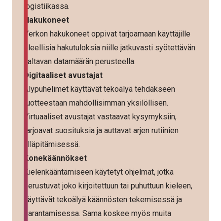
logistiikassa.
Hakukoneet
Verkon hakukoneet oppivat tarjoamaan käyttäjille
oleellisia hakutuloksia niille jatkuvasti syötettävän
valtavan datamäärän perusteella.
Digitaaliset avustajat
Älypuhelimet käyttävät tekoälyä tehdäkseen
tuotteestaan mahdollisimman yksilöllisen.
Virtuaaliset avustajat vastaavat kysymyksiin,
tarjoavat suosituksia ja auttavat arjen rutiinien
ylläpitämisessä.
Konekäännökset
Kielenkääntämiseen käytetyt ohjelmat, jotka
perustuvat joko kirjoitettuun tai puhuttuun kieleen,
käyttävät tekoälyä käännösten tekemisessä ja
parantamisessa. Sama koskee myös muita