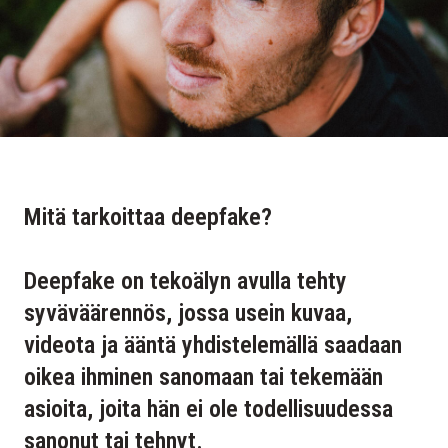
Mitä tarkoittaa deepfake?
Deepfake on tekoälyn avulla tehty
syväväärennös, jossa usein kuvaa,
videota ja ääntä yhdistelemällä saadaan
oikea ihminen sanomaan tai tekemään
asioita, joita hän ei ole todellisuudessa
sanonut tai tehnyt.