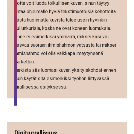
Jotta voit luoda tolkullisen kuvan, sinun täytyy
antaa ohjelmalle hyviä tekstimuotoisia kehotteita.
Tästä huolimatta kuvista tulee usein hyvinkin
hullunkurisia, koska ne ovat koneen luomuksia.
Kone ei esimerkiksi ymmärrä, miksei käsi voi
kasvaa suoraan ihmishahmon vatsasta tai miksei
ihmishahmo voi olla vaikkapa imeytyneenä
parkettiin.
Tarkista siis luomasi kuvan yksityiskohdat ennen
kuin käytät sitä esimerkiksi työhön liittyvässä
virallisessa esityksessä.
Digiturvallisuus