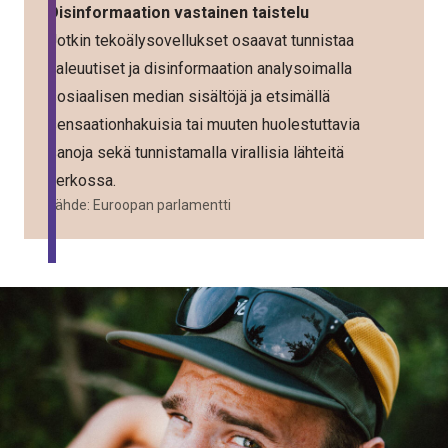
Disinformaation vastainen taistelu
Jotkin tekoälysovellukset osaavat tunnistaa
valeuutiset ja disinformaation analysoimalla
sosiaalisen median sisältöjä ja etsimällä
sensaationhakuisia tai muuten huolestuttavia
sanoja sekä tunnistamalla virallisia lähteitä
verkossa.
Lähde:
Euroopan parlamentti