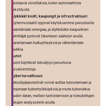
vastaavia sovelluksia, kuten automaattista
tekstitystä.
Älykkäät kodit, kaupungit ja infrastruktuuri
Älytermostaatit oppivat käytöksemme perusteella
säästämään energiaa, ja älykkäiden kaupunkien
kehittäjät pyrkivät liikenteen säätelyn avulla
parantamaan kulkuyhteyksiä ja vähentämään
ruuhkia.
Autot
Autot käyttävät tekoälyyn perustuvia
turvatoimintoja.
Kyberturvallisuus
Tekoälyjärjestelmät voivat auttaa tunnistamaan ja
torjumaan kyberhyökkäyksiä ja muita kyberuhkia
uuden datan, mallien tunnistamisen ja toteutettujen
iskujen analysoinnin avulla.