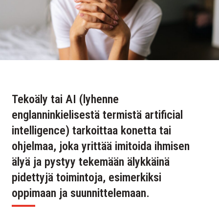
Tekoäly tai AI (lyhenne
englanninkielisestä termistä artificial
intelligence) tarkoittaa konetta tai
ohjelmaa, joka yrittää imitoida ihmisen
älyä ja pystyy tekemään älykkäinä
pidettyjä toimintoja, esimerkiksi
oppimaan ja suunnittelemaan.