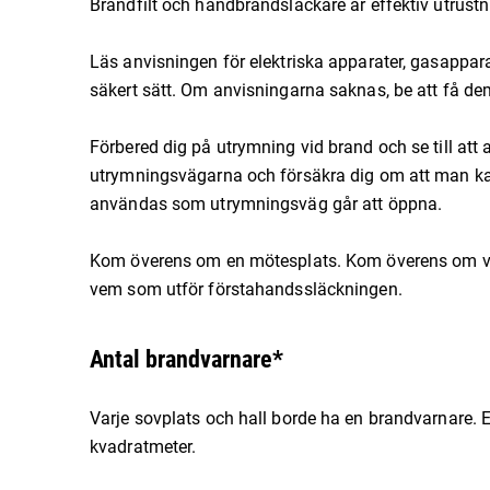
Brandfilt och handbrandsläckare är effektiv utrust
Läs anvisningen för elektriska apparater, gasappar
säkert sätt. Om anvisningarna saknas, be att få d
Förbered dig på utrymning vid brand och se till att 
utrymningsvägarna och försäkra dig om att man kan
användas som utrymningsväg går att öppna.
Kom överens om en mötesplats. Kom överens om ve
vem som utför förstahandssläckningen.
Antal brandvarnare*
Varje sovplats och hall borde ha en brandvarnare. 
kvadratmeter.