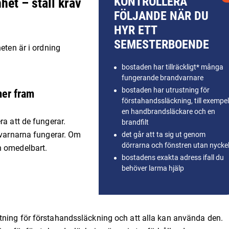
KONTROLLERA
het – ställ krav
FÖLJANDE NÄR DU
HYR ETT
SEMESTERBOENDE
eten är i ordning
bostaden har tillräckligt* många
fungerande brandvarnare
bostaden har utrustning för
mer fram
förstahandssläckning, till exempel
en handbrandsläckare och en
ra att de fungerar.
brandfilt
ndvarnarna fungerar. Om
det går att ta sig ut genom
dörrarna och fönstren utan nycke
n omedelbart.
bostadens exakta adress ifall du
behöver larma hjälp
tning för förstahandssläckning och att alla kan använda den.