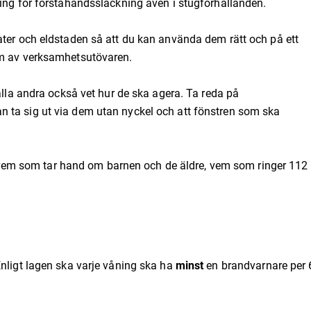
ning för förstahandssläckning även i stugförhållanden.
ater och eldstaden så att du kan använda dem rätt och på ett
em av verksamhetsutövaren.
alla andra också vet hur de ska agera. Ta reda på
 ta sig ut via dem utan nyckel och att fönstren som ska
m som tar hand om barnen och de äldre, vem som ringer 112
Enligt lagen ska varje våning ska ha
minst
en brandvarnare per 